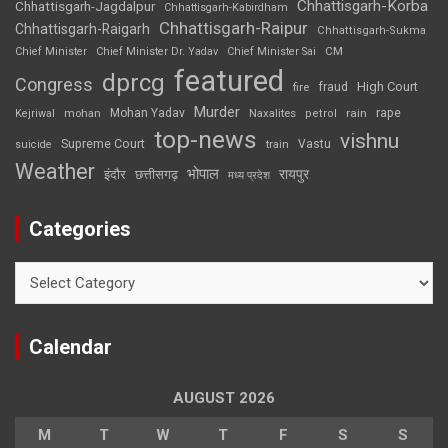
Chhattisgarh-Korba
Chhattisgarh-Jagdalpur
Chhattisgarh-Kabirdham
Chhattisgarh-Raipur
Chhattisgarh-Raigarh
Chhattisgarh-Sukma
CM
Chief Minister
Chief Minister Dr. Yadav
Chief Minister Sai
featured
dprcg
Congress
High Court
fire
fraud
Murder
rape
Mohan Yadav
Naxalites
rain
Kejriwal
mohan
petrol
top-news
vishnu
Supreme Court
Vastu
suicide
train
Weather
भोपाल
रायपुर
इंदौर
छत्तीसगढ़
मध्य प्रदेश
Categories
Categories
Calendar
AUGUST 2026
M
T
W
T
F
S
S