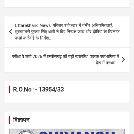
a
es
h
el
m
o
h
ce
se
at
e
ail
py
ar
b
n
s
gr
Li
e
Post
Uttarakhand News: परिवार रजिस्टर में गंभीर अनियमितताएं,
o
g
A
a
n
navigation
मुख्यमंत्री पुष्कर सिंह धामी ने दिए निष्पक्ष जांच और दोषियों के खिलाफ
o
er
p
m
k
कड़ी कार्रवाई के निर्देश…
k
p
परीक्षा पे चर्चा 2026 में छत्तीसगढ़ की बड़ी उपलब्धि: पालक सहभागिता में
देश में प्रथम….
R.O.No :- 13954/33
विज्ञापन