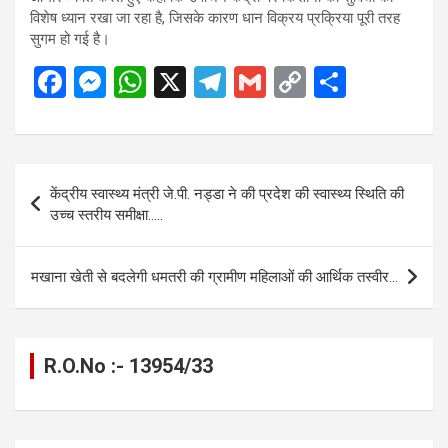
विशेष ध्यान रखा जा रहा है, जिसके कारण धान विक्रय प्रक्रिया पूरी तरह
सुगम हो गई है।
F
M
W
X
T
G
C
S
a
es
h
el
m
o
h
ce
se
at
e
ail
py
ar
b
n
s
gr
Li
e
Post
केंद्रीय स्वास्थ्य मंत्री जे.पी. नड्डा ने की प्रदेश की स्वास्थ्य स्थिति की
o
g
A
a
n
navigation
उच्च स्तरीय समीक्षा…..
o
er
p
m
k
k
p
मखाना खेती से बदलेगी धमतरी की ग्रामीण महिलाओं की आर्थिक तस्वीर…
R.O.No :- 13954/33