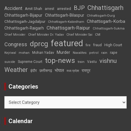
Chhattisgarh
BJP
Accident
Amit Shah
arrested
arrest
Chhattisgarh-Bijapur
Chhattisgarh-Bilaspur
Chhattisgarh-Durg
Chhattisgarh-Korba
Chhattisgarh-Jagdalpur
Chhattisgarh-Kabirdham
Chhattisgarh-Raipur
Chhattisgarh-Raigarh
Chhattisgarh-Sukma
CM
Chief Minister
Chief Minister Dr. Yadav
Chief Minister Sai
featured
dprcg
Congress
High Court
fire
fraud
Murder
rape
Mohan Yadav
Naxalites
rain
Kejriwal
mohan
petrol
top-news
vishnu
Supreme Court
Vastu
suicide
train
Weather
भोपाल
रायपुर
इंदौर
छत्तीसगढ़
मध्य प्रदेश
Categories
Categories
Calendar