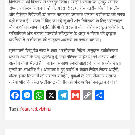
विशेषताओं को विस्तार से प्रस्तुत किया। उन्होंने बताया कि प्रचुर खनिज
संपदा, सक्रिय सिंगल-विंडो क्लियरेंस सिस्टम, विश्वस्तरीय औद्योगिक ढाँचा
और वैश्विक निवेशकों को सहज वातावरण उपलब्ध कराना छत्तीसगढ़ की सबसे
बड़ी ताकत है। राज्य में किए जा रहे सुधारों और निवेशकों के लिए प्रोत्साहन
योजनाओं की जापानी प्रतिनिधियों ने सराहना की। विशेषकर फूड प्रोसेसिंग,
प्रौद्योगिकी और उन्नत वर्कफोर्स सॉल्यूशंस के क्षेत्र में निवेश की इच्छुक
कंपनियों ने छत्तीसगढ़ को उपयुक्त अवसरों का प्रदेश बताया।
मुख्यमंत्री विष्णु देव साय ने कहा, “छत्तीसगढ़ निवेश-अनुकूल इकोसिस्टम
प्रदान करने के लिए प्रतिबद्ध है, जहाँ वैश्विक साझेदारों को अवसर और
सहयोग दोनों मिलते हैं। जापान के साथ हमारी साझेदारी विश्वास और साझा
मूल्यों पर आधारित है। ओसाका में हुई चर्चाएँ न केवल निवेश लेकर आएँगी,
बल्कि हमारे किसानों को सशक्त बनाएँगी, युवाओं के लिए रोजगार उत्पन्न
करेंगी और विकसित छत्तीसगढ़ की नींव को और अधिक मजबूत करेंगी।”
F
M
W
X
T
G
C
S
a
es
h
el
m
o
h
Tags:
featured
,
vishnu
ce
se
at
e
ail
py
ar
b
n
s
gr
Li
e
o
g
A
a
n
Post