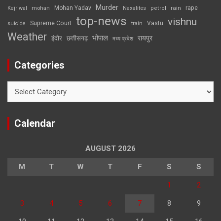
Murder
rape
Mohan Yadav
Naxalites
rain
Kejriwal
mohan
petrol
top-news
vishnu
Supreme Court
Vastu
suicide
train
Weather
भोपाल
रायपुर
इंदौर
छत्तीसगढ़
मध्य प्रदेश
Categories
Categories
Calendar
AUGUST 2026
M
T
W
T
F
S
S
1
2
3
4
5
6
7
8
9