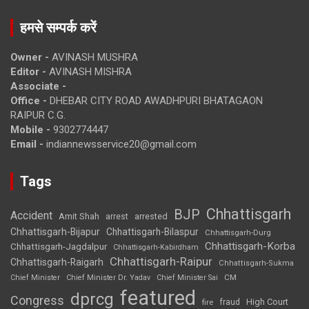
हमसे सम्पर्क करें
Owner -
AVINASH MUSHRA
Editor -
AVINASH MISHRA
Associate -
Office -
DHEBAR CITY ROAD AWADHPURI BHATAGAON
RAIPUR C.G.
Mobile -
9302774447
Email -
indiannewsservice20@gmail.com
Tags
Chhattisgarh
BJP
Accident
Amit Shah
arrested
arrest
Chhattisgarh-Bijapur
Chhattisgarh-Bilaspur
Chhattisgarh-Durg
Chhattisgarh-Korba
Chhattisgarh-Jagdalpur
Chhattisgarh-Kabirdham
Chhattisgarh-Raipur
Chhattisgarh-Raigarh
Chhattisgarh-Sukma
CM
Chief Minister
Chief Minister Dr. Yadav
Chief Minister Sai
featured
dprcg
Congress
High Court
fire
fraud