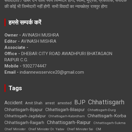
संवाददाता / खबर देने वाला स्वयं जिम्मेदार होगा, स्वामी, मुद्रक, प्रकाशक, संपादक
की कोई भी जिम्मेदारी नहीं होगी. सभी विवादों का न्यायक्षेत्र रायपुर होगा
हमसे सम्पर्क करें
Owner -
AVINASH MUSHRA
Editor -
AVINASH MISHRA
Associate -
Office -
DHEBAR CITY ROAD AWADHPURI BHATAGAON
RAIPUR C.G.
Mobile -
9302774447
Email -
indiannewsservice20@gmail.com
Tags
Chhattisgarh
BJP
Accident
Amit Shah
arrested
arrest
Chhattisgarh-Bijapur
Chhattisgarh-Bilaspur
Chhattisgarh-Durg
Chhattisgarh-Korba
Chhattisgarh-Jagdalpur
Chhattisgarh-Kabirdham
Chhattisgarh-Raipur
Chhattisgarh-Raigarh
Chhattisgarh-Sukma
CM
Chief Minister
Chief Minister Dr. Yadav
Chief Minister Sai