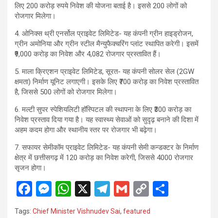
लिए 200 करोड़ रुपये निवेश की योजना बताई है। इससे 200 लोगों को
रोजगार मिलेगा।
4. ओनिक्स थ्री एनर्सोल प्राइवेट लिमिटेड- यह कंपनी ग्रीन हाइड्रोजन,
ग्रीन अमोनिया और ग्रीन स्टील मैन्युफैक्चरिंग प्लांट स्थापित करेगी। इसमें
₹9,000 करोड़ का निवेश और 4,082 रोजगार प्रस्तावित हैं।
5. माला क्रिएशन प्राइवेट लिमिटेड, सूरत- यह कंपनी सोलर सेल (2GW
क्षमता) निर्माण यूनिट लगाएगी। इसके लिए ₹700 करोड़ का निवेश प्रस्तावित
है, जिससे 500 लोगों को रोजगार मिलेगा।
6. मल्टी सुपर स्पेशियलिटी हॉस्पिटल की स्थापना के लिए ₹300 करोड़ का
निवेश प्रस्ताव दिया गया है। यह स्वास्थ्य सेवाओं को सुदृढ़ बनाने की दिशा में
अहम कदम होगा और स्थानीय स्तर पर रोजगार भी बढ़ेगा।
7. सफायर सेमीकॉम प्राइवेट लिमिटेड- यह कंपनी सेमी कन्डक्टर के निर्माण
क्षेत्र में छत्तीसगढ़ में 120 करोड़ का निवेश करेगी, जिससे 4000 रोजगार
सृजन होगा।
F
M
W
X
T
G
C
S
a
es
h
el
m
o
h
Tags:
Chief Minister Vishnudev Sai
,
featured