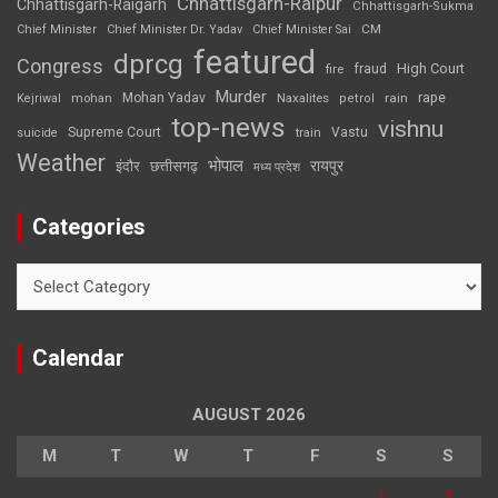
Chhattisgarh-Raipur
Chhattisgarh-Raigarh
Chhattisgarh-Sukma
CM
Chief Minister
Chief Minister Dr. Yadav
Chief Minister Sai
featured
dprcg
Congress
High Court
fire
fraud
Murder
rape
Mohan Yadav
Naxalites
rain
Kejriwal
mohan
petrol
top-news
vishnu
Supreme Court
Vastu
suicide
train
Weather
भोपाल
रायपुर
इंदौर
छत्तीसगढ़
मध्य प्रदेश
Categories
Categories
Calendar
AUGUST 2026
M
T
W
T
F
S
S
1
2