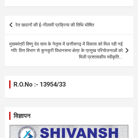
ce
se
at
e
ail
py
ar
b
n
s
gr
Li
e
o
g
A
a
n
Post
रेत खदानों की ई-नीलामी प्रक्रिया की तिथि घोषित
o
er
p
m
k
navigation
k
p
मुख्यमंत्री विष्णु देव साय के नेतृत्व में छत्तीसगढ़ में विकास को मिल रही नई
गति: वित्त विभाग से कुनकुरी विधानसभा क्षेत्र के प्रमुख परियोजनाओं को
मिली प्रशासकीय स्वीकृति….
R.O.No :- 13954/33
विज्ञापन