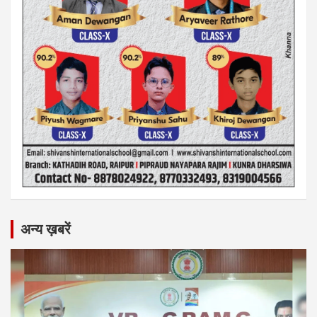
अन्य ख़बरें