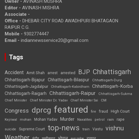
Owner -
AVINASH MUSHRA
Editor -
AVINASH MISHRA
Associate -
Office -
DHEBAR CITY ROAD AWADHPURI BHATAGAON
RAIPUR C.G.
Mobile -
9302774447
Email -
indiannewsservice20@gmail.com
Tags
Chhattisgarh
BJP
Accident
Amit Shah
arrested
arrest
Chhattisgarh-Bijapur
Chhattisgarh-Bilaspur
Chhattisgarh-Durg
Chhattisgarh-Korba
Chhattisgarh-Jagdalpur
Chhattisgarh-Kabirdham
Chhattisgarh-Raipur
Chhattisgarh-Raigarh
Chhattisgarh-Sukma
CM
Chief Minister
Chief Minister Dr. Yadav
Chief Minister Sai
featured
dprcg
Congress
High Court
fire
fraud
Murder
rape
Mohan Yadav
Naxalites
rain
Kejriwal
mohan
petrol
top-news
vishnu
Supreme Court
Vastu
suicide
train
Weather
भोपाल
रायपुर
इंदौर
छत्तीसगढ़
मध्य प्रदेश