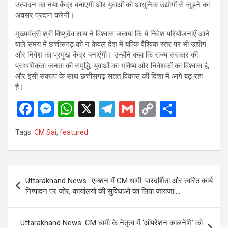
उत्पादन का नया केंद्र बनाएगी और युवाओं को आधुनिक उद्योगों से जुड़ने का
अवसर प्रदान करेगी।
मुख्यमंत्री श्री विष्णुदेव साय ने विश्वास जताया कि ये निवेश परियोजनाएँ आने
वाले समय में छत्तीसगढ़ को न केवल देश में बल्कि वैश्विक स्तर पर भी उद्योग
और निवेश का प्रमुख केंद्र बनाएंगी। उन्होंने कहा कि राज्य सरकार की
प्राथमिकता जनता की समृद्धि, युवाओं का भविष्य और निवेशकों का विश्वास है,
और इसी संकल्प के साथ छत्तीसगढ़ सतत विकास की दिशा में आगे बढ़ रहा
है।
F
M
W
X
T
G
C
S
a
es
h
el
m
o
h
Tags:
CM Sai
,
featured
ce
se
at
e
ail
py
ar
b
n
s
gr
Li
e
o
g
A
a
n
Post
Uttarakhand News- एक्शन में CM धामी: पारदर्शिता और त्वरित कार्य
o
er
p
m
k
navigation
निष्पादन पर जोर, कार्यालयों की सुविधाओं का लिया जायजा….
k
p
Uttarakhand News: CM धामी के नेतृत्व में ‘ऑपरेशन कालनेमि’ को