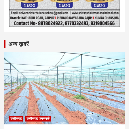
अन्य ख़बरें
छत्तीसगढ़
छत्तीसगढ़ जनसंपर्क