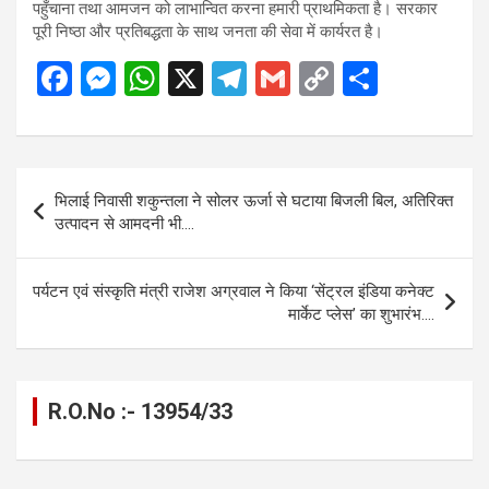
पहुँचाना तथा आमजन को लाभान्वित करना हमारी प्राथमिकता है। सरकार
पूरी निष्ठा और प्रतिबद्धता के साथ जनता की सेवा में कार्यरत है।
F
M
W
X
T
G
C
S
a
es
h
el
m
o
h
ce
se
at
e
ail
py
ar
b
n
s
gr
Li
e
Post
भिलाई निवासी शकुन्तला ने सोलर ऊर्जा से घटाया बिजली बिल, अतिरिक्त
o
g
A
a
n
navigation
उत्पादन से आमदनी भी….
o
er
p
m
k
k
p
पर्यटन एवं संस्कृति मंत्री राजेश अग्रवाल ने किया ‘सेंट्रल इंडिया कनेक्ट
मार्केट प्लेस’ का शुभारंभ….
R.O.No :- 13954/33