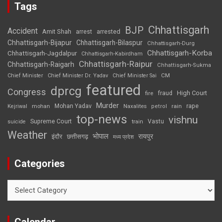
Tags
Chhattisgarh
BJP
Accident
Amit Shah
arrested
arrest
Chhattisgarh-Bijapur
Chhattisgarh-Bilaspur
Chhattisgarh-Durg
Chhattisgarh-Korba
Chhattisgarh-Jagdalpur
Chhattisgarh-Kabirdham
Chhattisgarh-Raipur
Chhattisgarh-Raigarh
Chhattisgarh-Sukma
CM
Chief Minister
Chief Minister Dr. Yadav
Chief Minister Sai
featured
dprcg
Congress
High Court
fire
fraud
Murder
rape
Mohan Yadav
Naxalites
rain
Kejriwal
mohan
petrol
top-news
vishnu
Supreme Court
Vastu
suicide
train
Weather
भोपाल
रायपुर
इंदौर
छत्तीसगढ़
मध्य प्रदेश
Categories
Categories