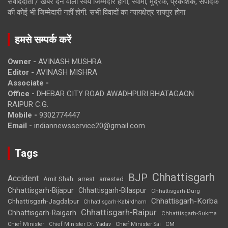
संवाददाता / खबर देने वाला स्वयं जिम्मेदार होगा, स्वामी, मुद्रक, प्रकाशक, संपादक
की कोई भी जिम्मेदारी नहीं होगी. सभी विवादों का न्यायक्षेत्र रायपुर होगा
हमसे सम्पर्क करें
Owner -
AVINASH MUSHRA
Editor -
AVINASH MISHRA
Associate -
Office -
DHEBAR CITY ROAD AWADHPURI BHATAGAON
RAIPUR C.G.
Mobile -
9302774447
Email -
indiannewsservice20@gmail.com
Tags
Chhattisgarh
BJP
Accident
Amit Shah
arrested
arrest
Chhattisgarh-Bijapur
Chhattisgarh-Bilaspur
Chhattisgarh-Durg
Chhattisgarh-Korba
Chhattisgarh-Jagdalpur
Chhattisgarh-Kabirdham
Chhattisgarh-Raipur
Chhattisgarh-Raigarh
Chhattisgarh-Sukma
CM
Chief Minister
Chief Minister Dr. Yadav
Chief Minister Sai