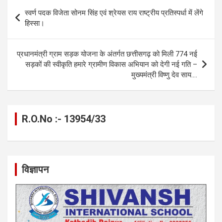
b
n
s
gr
Li
e
Post
स्वर्ण पदक विजेता सोनम सिंह एवं श्रेयस राय राष्ट्रीय प्रतिस्पर्धा में लेंगे
o
g
A
a
n
navigation
हिस्सा।
o
er
p
m
k
k
p
प्रधानमंत्री ग्राम सड़क योजना के अंतर्गत छत्तीसगढ़ को मिली 774 नई
सड़कों की स्वीकृति हमारे ग्रामीण विकास अभियान को देगी नई गति –
मुख्यमंत्री विष्णु देव साय….
R.O.No :- 13954/33
विज्ञापन