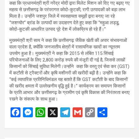
कहा कि प्रधानमंत्री श्री नरेंद्र मोदी द्वारा मिलेट मिशन को दिए गए बढ़ाए गए
महत्व से छत्तीसगढ़ के परंपरागत कोदो-कुटकी, रागी उत्पादकों को बड़ा लाभ
मिला है। उन्होंने जशपुर जिले में स्वसहायता समूहों द्वारा बनाए जा रहे
‘‘जशप्योर’’ ब्रांड के उत्पादों का उदाहरण देते हुए कहा कि ‘‘महुआ लड्डू,
कोदो-कुटकी आधारित उत्पाद पूरे देश में लोकप्रिय हो रहे हैं।’’
मुख्यमंत्री श्री साय ने कहा कि छत्तीसगढ़ जैविक खेती की अपार संभावनाओं
वाला प्रदेश है, क्योंकि जनजातीय क्षेत्रों में रासायनिक खादों का न्यूनतम
उपयोग हुआ है। मुख्यमंत्री ने कहा कि 2015 से लंबित 115 सिंचाई
परियोजनाओं के लिए 2,800 करोड़ रुपये की मंजूरी दी गई है, जिससे लाखों
किसानों को सिंचाई सुविधा मिलेगी।उन्होंने कहा कि वस्तु एवं सेवा कर (GST)
में कटौती से ट्रैक्टरों और कृषि मशीनरी की खरीदी बढ़ी है। उन्होंने कहा कि
‘‘कई व्यापारिक प्रतिनिधिमंडल यह बताते हैं कि GST कटौती के बाद किसानों
की खरीद क्षमता में उल्लेखनीय वृद्धि हुई है।’’ कार्यक्रम का समापन किसानों
के प्रति आभार और छत्तीसगढ़ के ग्रामीण एवं कृषि विकास की निरंतरता बनाए
रखने के संकल्प के साथ हुआ।
F
M
W
X
T
G
C
S
a
es
h
el
m
o
h
ce
se
at
e
ail
py
ar