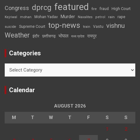
featured
dprcg
Congress
High Court
fire
fraud
Murder
rape
Mohan Yadav
Naxalites
rain
Kejriwal
mohan
petrol
top-news
vishnu
Supreme Court
Vastu
suicide
train
Weather
भोपाल
रायपुर
इंदौर
छत्तीसगढ़
मध्य प्रदेश
Categories
Categories
Calendar
AUGUST 2026
M
T
W
T
F
S
S
1
2