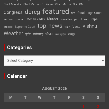
CM
Chief Minister
Chief Minister Dr. Yadav
Chief Minister Sai
featured
dprcg
Congress
High Court
fire
fraud
Murder
rape
Mohan Yadav
Naxalites
rain
Kejriwal
mohan
petrol
top-news
vishnu
Supreme Court
Vastu
suicide
train
Weather
भोपाल
रायपुर
इंदौर
छत्तीसगढ़
मध्य प्रदेश
Categories
Categories
Calendar
AUGUST 2026
M
T
W
T
F
S
S
1
2