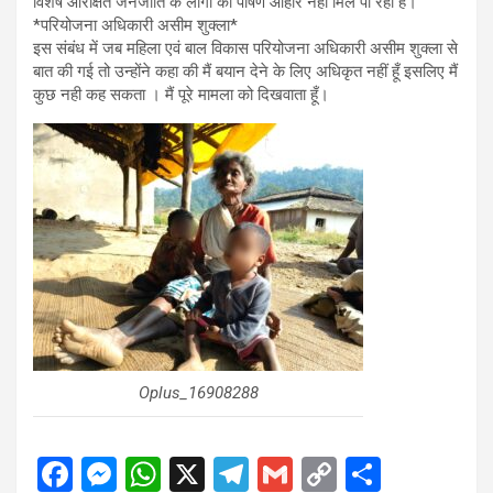
विशेष आरक्षित जनजाति के लोगो को पोषण आहार नहीं मिल पा रहा है।
*परियोजना अधिकारी असीम शुक्ला*
इस संबंध में जब महिला एवं बाल विकास परियोजना अधिकारी असीम शुक्ला से
बात की गई तो उन्होंने कहा की मैं बयान देने के लिए अधिकृत नहीं हूँ इसलिए मैं
कुछ नही कह सकता । मैं पूरे मामला को दिखवाता हूँ।
Oplus_16908288
F
M
W
X
T
G
C
S