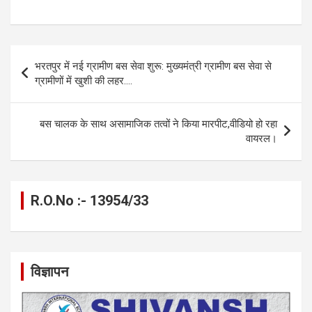
a
es
h
el
m
o
h
ce
se
at
e
ail
py
ar
b
n
s
gr
Li
e
Post
भरतपुर में नई ग्रामीण बस सेवा शुरू: मुख्यमंत्री ग्रामीण बस सेवा से
o
g
A
a
n
navigation
ग्रामीणों में खुशी की लहर….
o
er
p
m
k
k
p
बस चालक के साथ असामाजिक तत्वों ने किया मारपीट,वीडियो हो रहा
वायरल।
R.O.No :- 13954/33
विज्ञापन