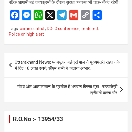
बल्कि आगामी बड़े कार्यक्रमों के दौरान सुरक्षा व्यवस्था भी चाक-चौबंद रहेगी।
F
M
W
X
T
G
C
S
a
es
h
el
m
o
h
Tags:
crime control.
,
DG-IG conference
,
featured
,
ce
se
at
e
ail
py
ar
Police on high alert
b
n
s
gr
Li
e
o
g
A
a
n
Post
o
er
p
m
k
Uttarakhand News: पद्मभूषण बछेंद्री पाल ने मुख्यमंत्री राहत कोष
navigation
में दिए 10 लाख रुपये, सीएम धामी ने जताया आभार…
k
p
गौरव और आत्मसम्मान के प्रतीक हैं भगवान बिरसा मुंडा : राज्यमंत्री
श्रीमती कृष्णा गौर
R.O.No :- 13954/33