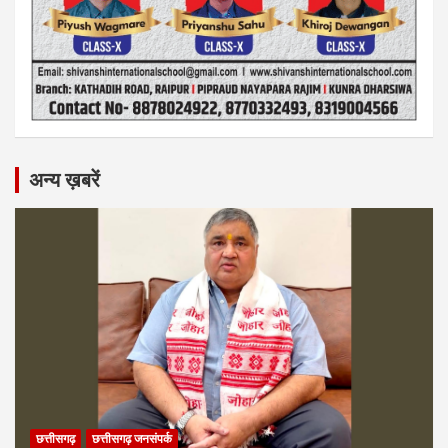
अन्य ख़बरें
छत्तीसगढ़
छत्तीसगढ़ जनसंपर्क