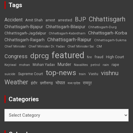
Tags
Chhattisgarh
BJP
Accident
Amit Shah
arrested
arrest
Chhattisgarh-Bijapur
Chhattisgarh-Bilaspur
Chhattisgarh-Durg
Chhattisgarh-Korba
Chhattisgarh-Jagdalpur
Chhattisgarh-Kabirdham
Chhattisgarh-Raipur
Chhattisgarh-Raigarh
Chhattisgarh-Sukma
CM
Chief Minister
Chief Minister Dr. Yadav
Chief Minister Sai
featured
dprcg
Congress
High Court
fire
fraud
Murder
rape
Mohan Yadav
Naxalites
rain
Kejriwal
mohan
petrol
top-news
vishnu
Supreme Court
Vastu
suicide
train
Weather
भोपाल
रायपुर
इंदौर
छत्तीसगढ़
मध्य प्रदेश
Categories
Categories