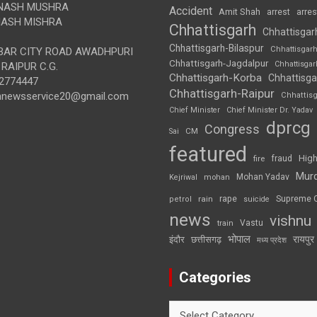
NASH MUSHRA
Accident
Amit Shah
arre
arrest
ASH MISHRA
Chhattisgarh
Chhattisgar
Chhattisgarh-Bilaspur
Chhattisgar
AR CITY ROAD AWADHPURI
Chhattisgarh-Jagdalpur
Chhattisga
RAIPUR C.G.
Chhattisgarh-Korba
Chhattisga
2774447
Chhattisgarh-Raipur
annewsservice20@gmail.com
Chhattis
Chief Minister
Chief Minister Dr. Yadav
dprcg
Congress
CM
Sai
featured
High
fire
fraud
Mur
Mohan Yadav
Kejriwal
mohan
rape
Supreme 
rain
petrol
suicide
news
vishnu
Vastu
train
भोपाल
रायपुर
इंदौर
छत्तीसगढ़
मध्य प्रदेश
Categories
Categories