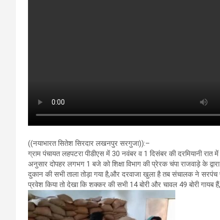
((नयाभारत सितेश सिरदार लखनपुर सरगुजा)):–
ग्राम पंचायत लहपटरा पीडीएस में 30 नवंबर व 1 दिसंबर की दरमियानी रात में
अनुसार दोपहर लगभग 1 बजे को शिक्षा विभाग की प्रेरक चंपा राजवाड़े के 
दुकान की सभी ताला तोड़ा गया है,और दरवाजा खुला है तब संचालक ने सरपंच
प्रवेश किया तो देखा कि शक्कर की सभी 14 बोरी और चावल 49 बोरी गायब हैं