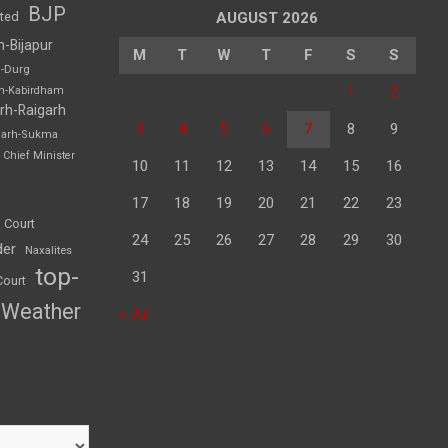
BJP
sted
AUGUST 2026
h-Bijapur
M
T
W
T
F
S
S
h-Durg
1
2
rh-Kabirdham
rh-Raigarh
3
4
5
6
7
8
9
garh-Sukma
Chief Minister
10
11
12
13
14
15
16
17
18
19
20
21
22
23
 Court
24
25
26
27
28
29
30
der
Naxalites
top-
31
Court
Weather
« Jul