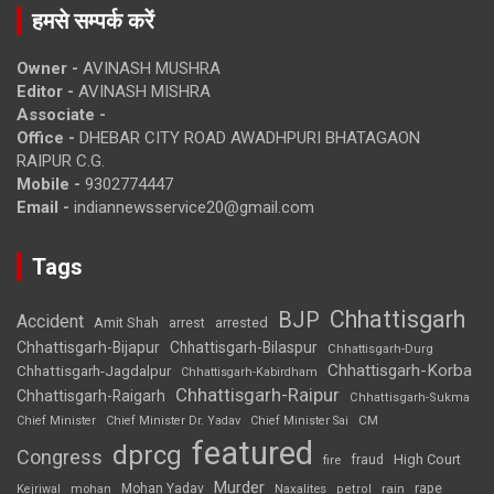
हमसे सम्पर्क करें
Owner -
AVINASH MUSHRA
Editor -
AVINASH MISHRA
Associate -
Office -
DHEBAR CITY ROAD AWADHPURI BHATAGAON
RAIPUR C.G.
Mobile -
9302774447
Email -
indiannewsservice20@gmail.com
Tags
Chhattisgarh
BJP
Accident
Amit Shah
arrested
arrest
Chhattisgarh-Bijapur
Chhattisgarh-Bilaspur
Chhattisgarh-Durg
Chhattisgarh-Korba
Chhattisgarh-Jagdalpur
Chhattisgarh-Kabirdham
Chhattisgarh-Raipur
Chhattisgarh-Raigarh
Chhattisgarh-Sukma
CM
Chief Minister
Chief Minister Dr. Yadav
Chief Minister Sai
featured
dprcg
Congress
High Court
fire
fraud
Murder
rape
Mohan Yadav
Naxalites
rain
Kejriwal
mohan
petrol