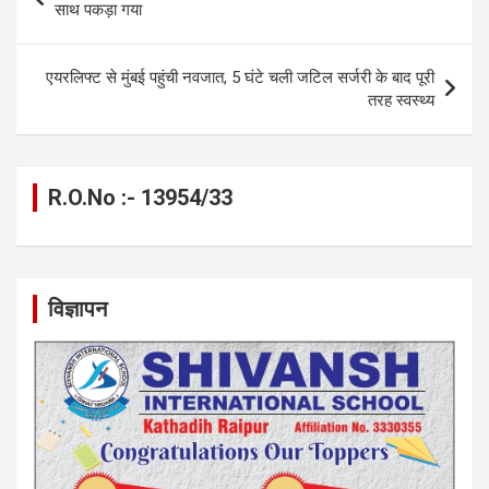
o
er
p
m
k
navigation
साथ पकड़ा गया
k
p
एयरलिफ्ट से मुंबई पहुंची नवजात, 5 घंटे चली जटिल सर्जरी के बाद पूरी
तरह स्वस्थ्य
R.O.No :- 13954/33
विज्ञापन