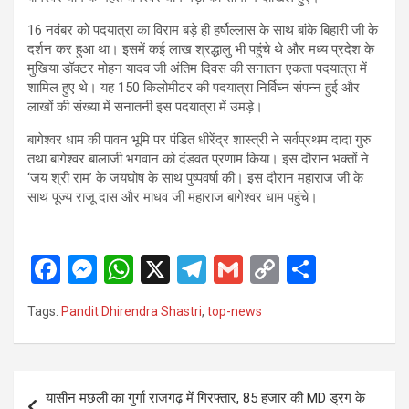
16 नवंबर को पदयात्रा का विराम बड़े ही हर्षोल्लास के साथ बांके बिहारी जी के
दर्शन कर हुआ था। इसमें कई लाख श्रद्धालु भी पहुंचे थे और मध्य प्रदेश के
मुखिया डॉक्टर मोहन यादव जी अंतिम दिवस की सनातन एकता पदयात्रा में
शामिल हुए थे। यह 150 किलोमीटर की पदयात्रा निर्विघ्न संपन्न हुई और
लाखों की संख्या में सनातनी इस पदयात्रा में उमड़े।
बागेश्वर धाम की पावन भूमि पर पंडित धीरेंद्र शास्त्री ने सर्वप्रथम दादा गुरु
तथा बागेश्वर बालाजी भगवान को दंडवत प्रणाम किया। इस दौरान भक्तों ने
‘जय श्री राम’ के जयघोष के साथ पुष्पवर्षा की। इस दौरान महाराज जी के
साथ पूज्य राजू दास और माधव जी महाराज बागेश्वर धाम पहुंचे।
F
M
W
X
T
G
C
S
a
es
h
el
m
o
h
Tags:
Pandit Dhirendra Shastri
,
top-news
ce
se
at
e
ail
py
ar
b
n
s
gr
Li
e
o
g
A
a
n
Post
यासीन मछली का गुर्गा राजगढ़ में गिरफ्तार, 85 हजार की MD ड्रग के