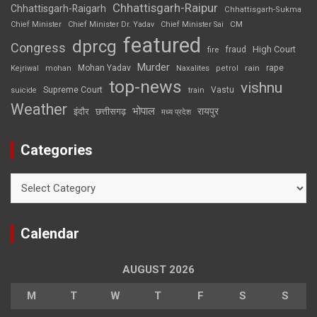
Chhattisgarh-Raipur
Chhattisgarh-Raigarh
Chhattisgarh-Sukma
CM
Chief Minister
Chief Minister Dr. Yadav
Chief Minister Sai
featured
dprcg
Congress
High Court
fire
fraud
Murder
rape
Mohan Yadav
Naxalites
rain
Kejriwal
mohan
petrol
top-news
vishnu
Supreme Court
Vastu
suicide
train
Weather
भोपाल
रायपुर
इंदौर
छत्तीसगढ़
मध्य प्रदेश
Categories
Categories
Calendar
AUGUST 2026
M
T
W
T
F
S
S