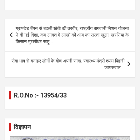
a
es
h
el
m
o
h
ce
se
at
e
ail
py
ar
b
n
s
gr
Li
e
Post
ग्राफ्टेड बैंगन से बदली खेती की तस्वीर, राष्ट्रीय बागवानी मिशन योजना
o
g
A
a
n
navigation
ने दी नई दिशा, कम लागत में लाखों की आय का रास्ता खुला: खरसिया के
o
er
p
m
k
किसान मुरलीधर साहू….
k
p
सेवा भाव से बनाइए लोगों के बीच अपनी साख: स्वास्थ्य मंत्री श्याम बिहारी
जायसवाल….
R.O.No :- 13954/33
विज्ञापन