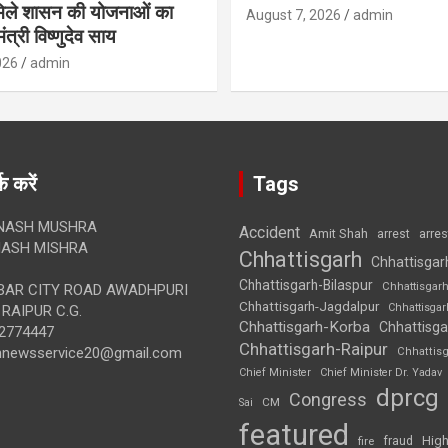
 मिले शासन की योजनाओं का
August 7, 2026
admin
ंत्री विष्णुदेव साय
026
admin
क करें
Tags
NASH MUSHRA
Accident
Amit Shah
arre
arrest
ASH MISHRA
Chhattisgarh
Chhattisgar
Chhattisgarh-Bilaspur
Chhattisgar
AR CITY ROAD AWADHPURI
Chhattisgarh-Jagdalpur
Chhattisga
RAIPUR C.G.
Chhattisgarh-Korba
Chhattisga
2774447
Chhattisgarh-Raipur
annewsservice20@gmail.com
Chhattis
Chief Minister
Chief Minister Dr. Yadav
dprcg
Congress
CM
Sai
featured
High
fire
fraud