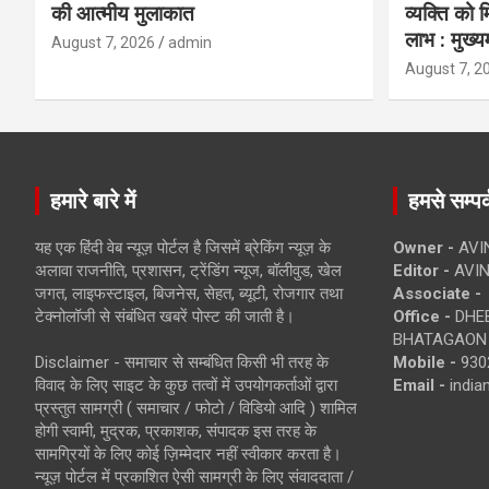
की आत्मीय मुलाकात
व्यक्ति को
लाभ : मुख्यम
August 7, 2026
admin
August 7, 2
हमारे बारे में
हमसे सम्पर्
यह एक हिंदी वेब न्यूज़ पोर्टल है जिसमें ब्रेकिंग न्यूज़ के
Owner -
AVI
अलावा राजनीति, प्रशासन, ट्रेंडिंग न्यूज, बॉलीवुड, खेल
Editor -
AVIN
जगत, लाइफस्टाइल, बिजनेस, सेहत, ब्यूटी, रोजगार तथा
Associate -
टेक्नोलॉजी से संबंधित खबरें पोस्ट की जाती है।
Office -
DHEB
BHATAGAON 
Disclaimer - समाचार से सम्बंधित किसी भी तरह के
Mobile -
930
विवाद के लिए साइट के कुछ तत्वों में उपयोगकर्ताओं द्वारा
Email -
indi
प्रस्तुत सामग्री ( समाचार / फोटो / विडियो आदि ) शामिल
होगी स्वामी, मुद्रक, प्रकाशक, संपादक इस तरह के
सामग्रियों के लिए कोई ज़िम्मेदार नहीं स्वीकार करता है।
न्यूज़ पोर्टल में प्रकाशित ऐसी सामग्री के लिए संवाददाता /