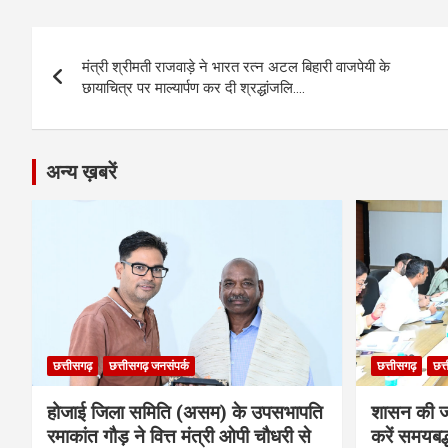
b
n
s
gr
Li
e
Post
o
g
A
a
n
मंत्री श्रीमती राजवाड़े ने भारत रत्न अटल बिहारी वाजपेयी के
navigation
o
er
p
m
k
छायाचित्र पर माल्यार्पण कर दी श्रद्धांजलि….
k
p
अन्य ख़बरें
छत्तीसगढ़
छत्तीसगढ़ जनसंपर्क
छत्तीसगढ़
छत्
होजाई जिला समिति (असम) के उपसभापति
शासन की ज
रमाकांत गौड़ ने वित्त मंत्री ओपी चौधरी से
करें समयबद्