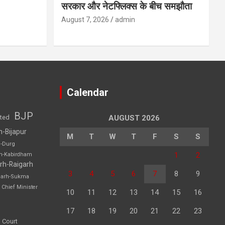
सरकार और नेटफ्लिक्स के बीच समझौता
August 7, 2026
admin
Calendar
BJP
sted
AUGUST 2026
h-Bijapur
M
T
W
T
F
S
S
h-Durg
1
2
rh-Kabirdham
rh-Raigarh
3
4
5
6
7
8
9
garh-Sukma
Chief Minister
10
11
12
13
14
15
16
17
18
19
20
21
22
23
 Court