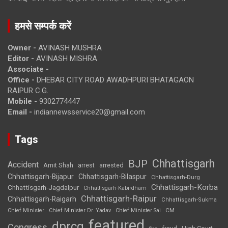
हमसे सम्पर्क करें
Owner -
AVINASH MUSHRA
Editor -
AVINASH MISHRA
Associate -
Office -
DHEBAR CITY ROAD AWADHPURI BHATAGAON
RAIPUR C.G.
Mobile -
9302774447
Email -
indiannewsservice20@gmail.com
Tags
Chhattisgarh
BJP
Accident
Amit Shah
arrested
arrest
Chhattisgarh-Bijapur
Chhattisgarh-Bilaspur
Chhattisgarh-Durg
Chhattisgarh-Korba
Chhattisgarh-Jagdalpur
Chhattisgarh-Kabirdham
Chhattisgarh-Raipur
Chhattisgarh-Raigarh
Chhattisgarh-Sukma
CM
Chief Minister
Chief Minister Dr. Yadav
Chief Minister Sai
featured
dprcg
Congress