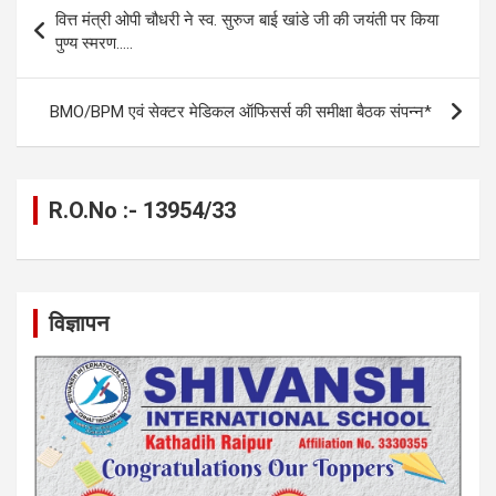
b
n
s
gr
Li
e
Post
वित्त मंत्री ओपी चौधरी ने स्व. सुरुज बाई खांडे जी की जयंती पर किया
o
g
A
a
n
navigation
पुण्य स्मरण…..
o
er
p
m
k
k
p
BMO/BPM एवं सेक्टर मेडिकल ऑफिसर्स की समीक्षा बैठक संपन्न*
R.O.No :- 13954/33
विज्ञापन