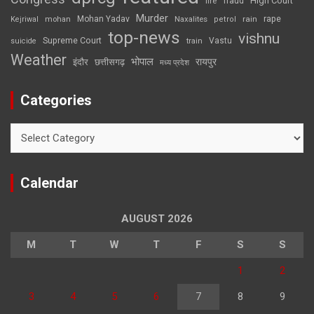
High Court
fire
fraud
Murder
rape
Mohan Yadav
Naxalites
rain
Kejriwal
mohan
petrol
top-news
vishnu
Supreme Court
Vastu
suicide
train
Weather
भोपाल
रायपुर
इंदौर
छत्तीसगढ़
मध्य प्रदेश
Categories
Categories
Calendar
AUGUST 2026
M
T
W
T
F
S
S
1
2
3
4
5
6
7
8
9