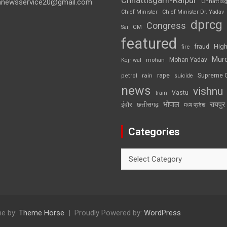
Chhattisgarh-Raipur
annewsservice20@gmail.com
Chhattis
Chief Minister
Chief Minister Dr. Yadav
dprcg
Congress
CM
Sai
featured
High
fire
fraud
Mur
Mohan Yadav
Kejriwal
mohan
rape
Supreme 
rain
petrol
suicide
news
vishnu
Vastu
train
भोपाल
रायपुर
इंदौर
छत्तीसगढ़
मध्य प्रदेश
Categories
Categories
e by:
Theme Horse
Proudly Powered by:
WordPress