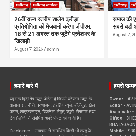
छत्तीसगढ़
छत्तीसगढ़ जनसंपर्क
छत्तीसगढ़
छत्
26वीं राज्य स्तरीय शालेय क्रीड़ा
समाज की ए
प्रतियोगिता की मेजबानी करेगा जीपीएम,
सबसे बड़ी श
18 से 21 अगस्त तक जुटेंगे प्रदेशभर के
August 7, 2
खिलाड़ी
August 7, 2026
admin
हमारे बारे में
हमसे सम्पर्
यह एक हिंदी वेब न्यूज़ पोर्टल है जिसमें ब्रेकिंग न्यूज़ के
Owner -
AVI
अलावा राजनीति, प्रशासन, ट्रेंडिंग न्यूज, बॉलीवुड, खेल
Editor -
AVIN
जगत, लाइफस्टाइल, बिजनेस, सेहत, ब्यूटी, रोजगार तथा
Associate -
टेक्नोलॉजी से संबंधित खबरें पोस्ट की जाती है।
Office -
DHEB
BHATAGAON 
Disclaimer - समाचार से सम्बंधित किसी भी तरह के
Mobile -
930