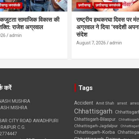
तीसगढ़ जनसंपर्क
छत्तीसगढ़
छत्तीसगढ़ जनसंपर्क
कजुटता सामाजिक विकास की
राष्ट्रीय हथकरघा दिवस पर मंत
क्ति: राजेश अग्रवाल
अग्रवाल ने दिया ‘स्वदेशी अपना
संदेश
026
admin
August 7, 2026
admin
क करें
Tags
NASH MUSHRA
Accident
Amit Shah
arre
arrest
ASH MISHRA
Chhattisgarh
Chhattisgar
Chhattisgarh-Bilaspur
Chhattisgar
AR CITY ROAD AWADHPURI
Chhattisgarh-Jagdalpur
Chhattisga
RAIPUR C.G.
Chhattisgarh-Korba
Chhattisga
2774447