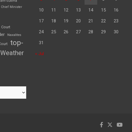
garh-Sukma
Chief Minister
10
11
12
13
14
15
16
17
18
19
20
21
22
23
 Court
24
25
26
27
28
29
30
der
Naxalites
top-
31
Court
Weather
« Jul