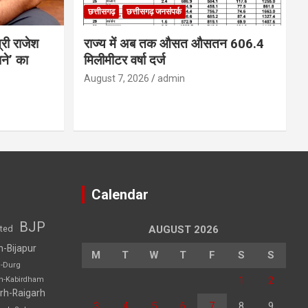
छत्तीसगढ़
छत्तीसगढ़ जनसंपर्क
्री राजेश
राज्य में अब तक औसत औसतन 606.4
ने’ का
मिलीमीटर वर्षा दर्ज
August 7, 2026
admin
Calendar
BJP
sted
AUGUST 2026
h-Bijapur
M
T
W
T
F
S
S
h-Durg
1
2
rh-Kabirdham
rh-Raigarh
3
4
5
6
7
8
9