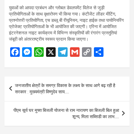
युवाओं को आपदा प्रबंधन और ग्लोबल डेवलपमेंट विलेज से जुड़ी
प्रतियोगिताओं के साथ वृक्षारोपण भी किया गया। कंटीजेंट लीडर मीटिंग,
प्रश्नोत्तरी प्रतियोगिता, एच डब्लू बी रीयूनियन, नाइट हाईक तथा पायोनियरिंग
प्रोजेक्ट प्रतियोगिताओं के भी आयोजित की जाएगी। एरिना में आयोजित
इंटरनेशनल नाइट कार्यक्रम में विभिन्न संस्कृतियों की रंगारंग प्रस्तुतियां
जंबूरी को अंतरराष्ट्रीय स्वरूप प्रदान किया जाएगा।
F
M
W
X
T
G
C
S
a
es
h
el
m
o
h
ce
se
at
e
ail
py
ar
b
n
s
gr
Li
e
Post
जनजातीय क्षेत्रों के समग्र विकास के लक्ष्य के साथ आगे बढ़ रही है
o
g
A
a
n
navigation
सरकार : मुख्यमंत्री विष्णुदेव साय…..
o
er
p
m
k
k
p
पीएम सूर्य घर मुफ्त बिजली योजना से राम नारायण का बिजली बिल हुआ
शून्य, मिला सब्सिडी का लाभ…..