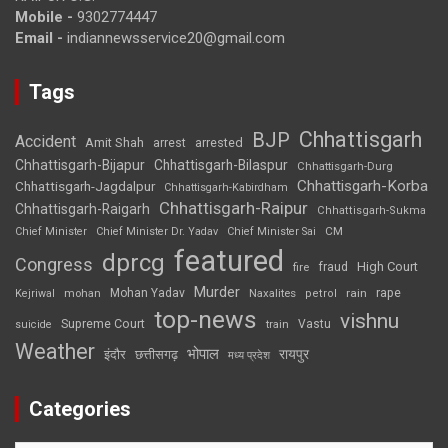
Mobile -
9302774447
Email -
indiannewsservice20@gmail.com
Tags
Chhattisgarh
BJP
Accident
Amit Shah
arrested
arrest
Chhattisgarh-Bijapur
Chhattisgarh-Bilaspur
Chhattisgarh-Durg
Chhattisgarh-Korba
Chhattisgarh-Jagdalpur
Chhattisgarh-Kabirdham
Chhattisgarh-Raipur
Chhattisgarh-Raigarh
Chhattisgarh-Sukma
CM
Chief Minister
Chief Minister Dr. Yadav
Chief Minister Sai
featured
dprcg
Congress
High Court
fire
fraud
Murder
rape
Mohan Yadav
Naxalites
rain
Kejriwal
mohan
petrol
top-news
vishnu
Supreme Court
Vastu
suicide
train
Weather
भोपाल
रायपुर
इंदौर
छत्तीसगढ़
मध्य प्रदेश
Categories