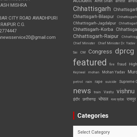
Accident
Amit Shah
arre
arrest
ASH MISHRA
Chhattisgarh
Chhattisgar
Chhattisgarh-Bilaspur
Chhattisgar
AR CITY ROAD AWADHPURI
Chhattisgarh-Jagdalpur
Chhattisga
RAIPUR C.G.
Chhattisgarh-Korba
Chhattisga
2774447
Chhattisgarh-Raipur
annewsservice20@gmail.com
Chhattis
Chief Minister
Chief Minister Dr. Yadav
dprcg
Congress
CM
Sai
featured
High
fire
fraud
Mur
Mohan Yadav
Kejriwal
mohan
rape
Supreme 
rain
petrol
suicide
news
vishnu
Vastu
train
भोपाल
रायपुर
इंदौर
छत्तीसगढ़
मध्य प्रदेश
Categories
Categories