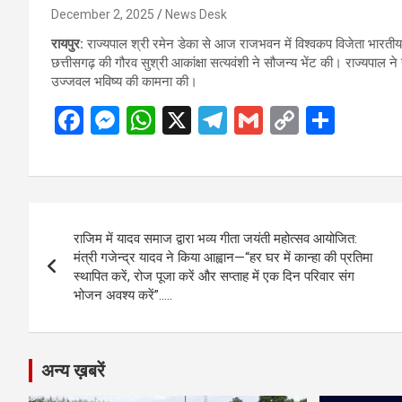
December 2, 2025
News Desk
रायपुर:
राज्यपाल श्री रमेन डेका से आज राजभवन में विश्वकप विजेता भारतीय मह
छत्तीसगढ़ की गौरव सुश्री आकांक्षा सत्यवंशी ने सौजन्य भेंट की। राज्यपा
उज्जवल भविष्य की कामना की।
F
M
W
X
T
G
C
S
a
es
h
el
m
o
h
ce
se
at
e
ail
py
ar
b
n
s
gr
Li
e
Post
o
g
A
a
n
राजिम में यादव समाज द्वारा भव्य गीता जयंती महोत्सव आयोजित:
navigation
o
er
p
m
k
मंत्री गजेन्द्र यादव ने किया आह्वान—“हर घर में कान्हा की प्रतिमा
स्थापित करें, रोज पूजा करें और सप्ताह में एक दिन परिवार संग
k
p
भोजन अवश्य करें”…..
अन्य ख़बरें