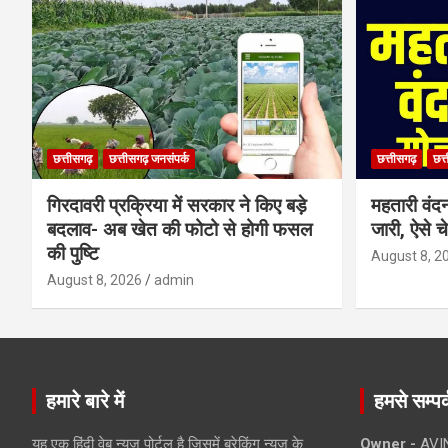
छत्तीसगढ़
छत्तीसगढ़ जनसंपर्क
छत्तीसगढ़
छत्
गिरदावरी प्रक्रिया में सरकार ने किए बड़े
महतारी वंद
बदलाव- अब खेत की फोटो से होगी फसल
जारी, ऐसे च
की पुष्टि
August 8, 2
August 8, 2026
admin
हमारे बारे में
हमसे सम्पर्
यह एक हिंदी वेब न्यूज़ पोर्टल है जिसमें ब्रेकिंग न्यूज़ के
Owner -
AVI