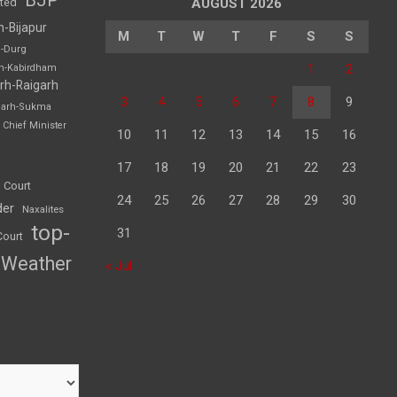
BJP
sted
AUGUST 2026
h-Bijapur
M
T
W
T
F
S
S
h-Durg
1
2
rh-Kabirdham
rh-Raigarh
3
4
5
6
7
8
9
garh-Sukma
Chief Minister
10
11
12
13
14
15
16
17
18
19
20
21
22
23
 Court
24
25
26
27
28
29
30
der
Naxalites
top-
31
Court
Weather
« Jul