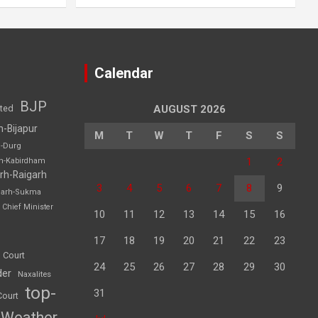
Calendar
BJP
sted
AUGUST 2026
h-Bijapur
M
T
W
T
F
S
S
h-Durg
1
2
rh-Kabirdham
rh-Raigarh
3
4
5
6
7
8
9
garh-Sukma
Chief Minister
10
11
12
13
14
15
16
17
18
19
20
21
22
23
 Court
24
25
26
27
28
29
30
der
Naxalites
top-
31
Court
Weather