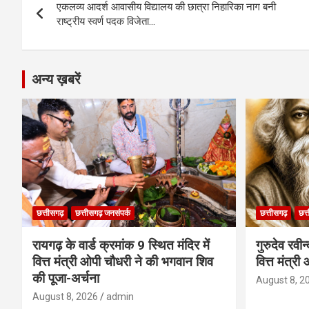
o
g
A
a
n
एकलव्य आदर्श आवासीय विद्यालय की छात्रा निहारिका नाग बनी
navigation
o
er
p
m
k
राष्ट्रीय स्वर्ण पदक विजेता…
k
p
अन्य ख़बरें
छत्तीसगढ़
छत्तीसगढ़ जनसंपर्क
छत्तीसगढ़
छत्
रायगढ़ के वार्ड क्रमांक 9 स्थित मंदिर में
गुरुदेव रवी
वित्त मंत्री ओपी चौधरी ने की भगवान शिव
वित्त मंत्र
की पूजा-अर्चना
August 8, 2
August 8, 2026
admin