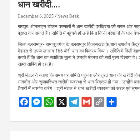
धान खरीदी….
December 6, 2025
News Desk
रायपुर:
ऑनलाइन टोकन प्रणाली ने धान खरीदी प्रक्रिया को सरल और सहज ब
प्राप्त कर सकते हैं। समिति में पहुंचते ही उन्हें बिना किसी परेशानी के धान 
जिला बलरामपुर- रामानुजगंज के बलरामपुर विकासखंड के धान उपार्जन केंद्र
मेहनत से उपजे लगभग 166 बोरी धान का विक्रय किया। समिति में मिली बेहतर व
बताते हैं कि धान का सर्वाधिक मूल्य ने उनकी मेहनत को सही मूल्य दिलाया ह
राहत साबित हो रहा है।
श्री मंडल ने बताया कि समय पर समिति पहुंचना और तुरंत धान की खरीदी होन
भागदौड़ और सुव्यवस्थित खरीदी व्यवस्था से धान विक्रय हो गया। उन्होंने
तैयारी में उपयोग करेंगे। श्री मंडल ने धान खरीदी व्यवस्था को सरल एवं सुगम ब
F
M
W
X
T
G
C
S
a
es
h
el
m
o
h
ce
se
at
e
ail
py
ar
b
n
s
gr
Li
e
Post