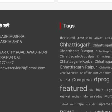
क करें
Tags
NASH MUSHRA
Accident
Amit Shah
arre
arrest
ASH MISHRA
Chhattisgarh
Chhattisgar
Chhattisgarh-Bilaspur
Chhattisgar
AR CITY ROAD AWADHPURI
Chhattisgarh-Jagdalpur
Chhattisga
RAIPUR C.G.
Chhattisgarh-Korba
Chhattisga
2774447
Chhattisgarh-Raipur
annewsservice20@gmail.com
Chhattis
Chief Minister
Chief Minister Dr. Yadav
dprcg
Congress
CM
Sai
featured
High
fire
fraud
Mur
Mohan Yadav
Kejriwal
mohan
rape
Supreme 
rain
petrol
suicide
news