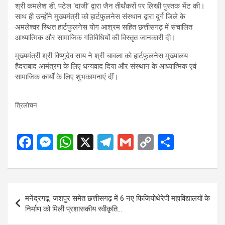
श्री कमलेश डी. पटेल ‘दाजी’ द्वारा जैन तीर्थंकरों पर लिखी पुस्तक भेंट की।
साथ ही उन्होंने मुख्यमंत्री को हार्टफुलनेस संस्थान द्वारा दुर्ग जिले के
अमलेश्वर स्थित हार्टफुलनेस योग आश्रम सहित छत्तीसगढ़ में संचालित
आध्यात्मिक और सामाजिक गतिविधियों की विस्तृत जानकारी दी।
मुख्यमंत्री श्री विष्णुदेव साय ने श्री चावला को हार्टफुलनेस मुख्यालय
हैदराबाद आमंत्रण के लिए धन्यवाद दिया और संस्थान के आध्यात्मिक एवं
सामाजिक कार्यों के लिए शुभकामनाएं दीं।
त्रिलोचन
F
M
W
X
T
G
C
S
a
es
h
el
m
o
h
ce
se
at
e
ail
py
ar
b
n
s
gr
Li
e
Post
मनेंद्रगढ़, जशपुर समेत छत्तीसगढ़ में 6 नए फिजियोथेरेपी महाविद्यालयों के
o
g
A
a
n
navigation
निर्माण को मिली प्रशासकीय स्वीकृति…
o
er
p
m
k