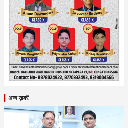
अन्य ख़बरें