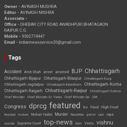
Owner -
AVINASH MUSHRA
Editor -
AVINASH MISHRA
Associate -
Office -
DHEBAR CITY ROAD AWADHPURI BHATAGAON
RAIPUR C.G.
Mobile -
9302774447
Email -
indiannewsservice20@gmail.com
Tags
Chhattisgarh
BJP
Accident
Amit Shah
arrested
arrest
Chhattisgarh-Bijapur
Chhattisgarh-Bilaspur
Chhattisgarh-Durg
Chhattisgarh-Korba
Chhattisgarh-Jagdalpur
Chhattisgarh-Kabirdham
Chhattisgarh-Raipur
Chhattisgarh-Raigarh
Chhattisgarh-Sukma
CM
Chief Minister
Chief Minister Dr. Yadav
Chief Minister Sai
featured
dprcg
Congress
High Court
fire
fraud
Murder
rape
Mohan Yadav
Naxalites
rain
Kejriwal
mohan
petrol
top-news
vishnu
Supreme Court
Vastu
suicide
train