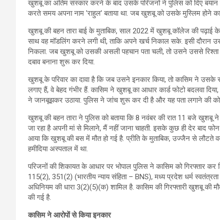
खुशबू का अंतिम संस्कार करने के बाद उसके परिजनों ने पुलिस को दिए बयान म
करते समय अपना नाम 'राहुल' बताया था. जब खुशबू को उसके मुस्लिम होने 
खुशबू की बहन तारा बाई के मुताबिक, साल 2022 में खुशबू कॉलेज की पढ़ाई के
साथ वह मॉडलिंग करने लगी थी, ताकि अपने खर्च निकाल सके. इसी दौरान उसक
निकला. जब खुशबू को उसकी असली पहचान पता चली, तो उसने उससे रिश्ता ख
दबाव बनाना शुरू कर दिया.
खुशबू के परिवार का दावा है कि जब उसने इनकार किया, तो कासिम ने उसके
लगाए हैं, वे बेहद गंभीर हैं. कासिम ने खुशबू का आधार कार्ड फोटो बदलवा दिय
ने जानबूझकर उठाया. पुलिस ने जांच शुरू कर दी है और यह पता लगाने की 
खुशबू की बहन तारा ने पुलिस को बताया कि 8 नवंबर की रात 11 बजे खुशबू 
जा रहा है अपनी मां से मिलाने, मैं नहीं जाना चाहती. इसके कुछ ही देर बाद
आया कि खुशबू की बस में मौत हो गई है. प्रीति के मुताबिक, उज्जैन से लौटते 
हमीदिया अस्पताल में था.
परिजनों की शिकायत के आधार पर भोपाल पुलिस ने कासिम को गिरफ्तार कर लिया
115(2), 351(2) (भारतीय न्याय संहिता – BNS), मध्य प्रदेश धर्म स्वतंत
अधिनियम की धारा 3(2)(5)(क) शामिल है. कासिम की गिरफ्तारी खुशबू की मौत के 
की गई है.
कासिम ने आरोपों से किया इनकार