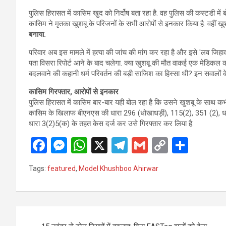
पुलिस हिरासत में कासिम खुद को निर्दोष बता रहा है. वह पुलिस की कस्टडी में ब
कासिम ने मृतका खुशबू के परिजनों के सभी आरोपों से इनकार किया है. वहीं ख
बनाया.
परिवार अब इस मामले में हत्या की जांच की मांग कर रहा है और इसे 'लव जिहा
पता विसरा रिपोर्ट आने के बाद चलेगा. क्या खुशबू की मौत वाकई एक मेडिकल 
बदलवाने की कहानी धर्म परिवर्तन की बड़ी साजिश का हिस्सा थी? इन सवालों क
कासिम गिरफ्तार, आरोपों से इनकार
पुलिस हिरासत में कासिम बार-बार यही बोल रहा है कि उसने खुशबू के साथ कभी
कासिम के खिलाफ बीएनएस की धारा 296 (धोखाधड़ी), 115(2), 351 (2), ध
धारा 3(2)5(क) के तहत केस दर्ज कर उसे गिरफ्तार कर लिया है.
F
M
W
X
T
G
C
S
a
es
h
el
m
o
h
Tags:
featured
,
Model Khushboo Ahirwar
ce
se
at
e
ail
py
ar
b
n
s
gr
Li
e
o
g
A
a
n
Post