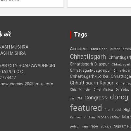
क करें
Tags
NASH MUSHRA
Accident
Amit Shah
arre
arrest
ASH MISHRA
Chhattisgarh
Chhattisgar
Chhattisgarh-Bilaspur
Chhattisgar
AR CITY ROAD AWADHPURI
Chhattisgarh-Jagdalpur
Chhattisga
RAIPUR C.G.
Chhattisgarh-Korba
Chhattisga
2774447
Chhattisgarh-Raipur
annewsservice20@gmail.com
Chhattis
Chief Minister
Chief Minister Dr. Yadav
dprcg
Congress
CM
Sai
featured
High
fire
fraud
Mur
Mohan Yadav
Kejriwal
mohan
rape
Supreme 
rain
petrol
suicide