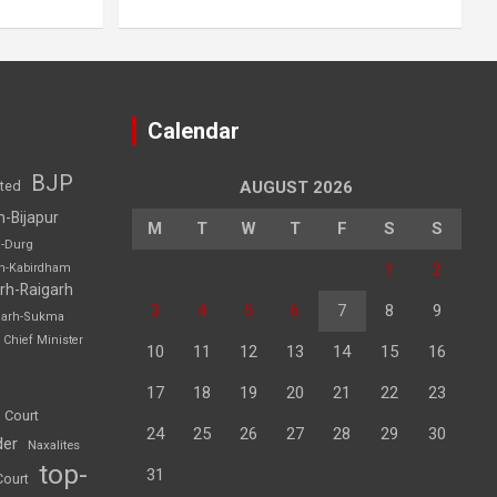
Calendar
BJP
sted
AUGUST 2026
h-Bijapur
M
T
W
T
F
S
S
h-Durg
1
2
rh-Kabirdham
rh-Raigarh
3
4
5
6
7
8
9
garh-Sukma
Chief Minister
10
11
12
13
14
15
16
17
18
19
20
21
22
23
 Court
24
25
26
27
28
29
30
der
Naxalites
top-
31
Court