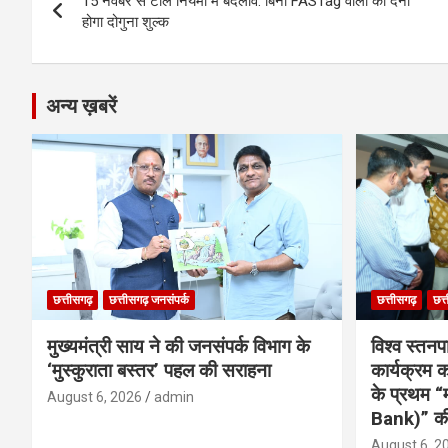
o
er
p
m
k
15 नवंबर से टोल नियमों में बदलाव: बिना FASTag वालों को देना
navigation
होगा दोगुना शुल्क
k
p
अन्य ख़बरें
छत्तीसगढ़
छत्तीसगढ़ जनसंपर्क
छत्तीसगढ़
छत्
मुख्यमंत्री साय ने की जनसंपर्क विभाग के
विश्व स्तनप
‘मुस्कुराता बस्तर’ पहल की सराहना
कार्यक्रम
के प्रथम “
August 6, 2026
admin
Bank)” की
August 6, 2