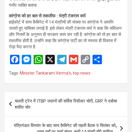
गंभीर व्यक्ति बताया.
कांग्रेस को हर बात से तकलीफ : मंत्री टंकराम वर्मा
हाईकोर्ट में साय कैबिनेट में 14 मंत्रीयों की संख्या पर कांग्रेस ने आपत्ति
जताते हुए याचिका लगाई है. इसे लेकर मंत्री टंकराम वर्मा ने कहा कि संविधान
और नियमों के अनुरूप ही सरकार काम कर रही है. कांग्रेस को तो हर बात से
तकलीफ होती है. उन्होंने कहा कि कांग्रेस पार्टी का तो स्वभाव ही विकास में
रोड़ा पैदा करना है.
F
M
W
X
T
G
C
S
a
es
h
el
m
o
h
Tags:
Minister Tankaram Verma's
,
top-news
ce
se
at
e
ail
py
ar
b
n
s
gr
Li
e
o
g
A
a
n
Post
चलती ट्रेन में ITBP जवानों की सर्विस रिवॉल्वर चोरी, GRP ने दबोचा
o
er
p
m
k
navigation
शातिर चोर
k
p
मंत्रिमंडल विस्तार के बाद साय कैबिनेट की पहली बैठक 9 सितंबर को,,
अहम मुद्दों पर चर्चा संभव, सभी 14 मंत्री होंगे शामिल…..