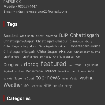
RAIPUR C.G.
Mobile -
9302774447
Email -
indiannewsservice20@gmail.com
Tags
Chhattisgarh
BJP
Accident
Amit Shah
arrested
arrest
Chhattisgarh-Bijapur
Chhattisgarh-Bilaspur
Chhattisgarh-Durg
Chhattisgarh-Korba
Chhattisgarh-Jagdalpur
Chhattisgarh-Kabirdham
Chhattisgarh-Raipur
Chhattisgarh-Raigarh
Chhattisgarh-Sukma
CM
Chief Minister
Chief Minister Dr. Yadav
Chief Minister Sai
featured
dprcg
Congress
High Court
fire
fraud
Murder
rape
Mohan Yadav
Naxalites
rain
Kejriwal
mohan
petrol
top-news
vishnu
Supreme Court
Vastu
suicide
train
Weather
भोपाल
रायपुर
इंदौर
छत्तीसगढ़
मध्य प्रदेश
Categories