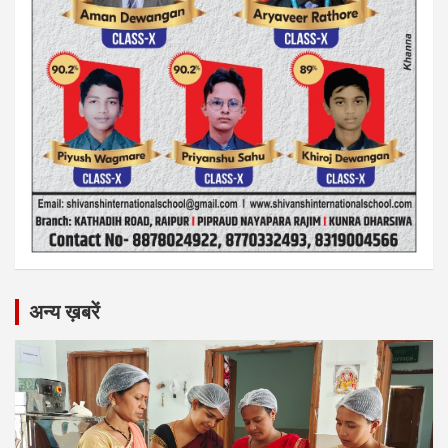
अन्य ख़बरें