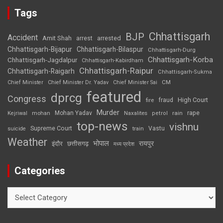
Tags
Chhattisgarh
BJP
Accident
Amit Shah
arrested
arrest
Chhattisgarh-Bijapur
Chhattisgarh-Bilaspur
Chhattisgarh-Durg
Chhattisgarh-Korba
Chhattisgarh-Jagdalpur
Chhattisgarh-Kabirdham
Chhattisgarh-Raipur
Chhattisgarh-Raigarh
Chhattisgarh-Sukma
CM
Chief Minister
Chief Minister Dr. Yadav
Chief Minister Sai
featured
dprcg
Congress
High Court
fire
fraud
Murder
rape
Mohan Yadav
Naxalites
rain
Kejriwal
mohan
petrol
top-news
vishnu
Supreme Court
Vastu
suicide
train
Weather
भोपाल
रायपुर
इंदौर
छत्तीसगढ़
मध्य प्रदेश
Categories
Categories