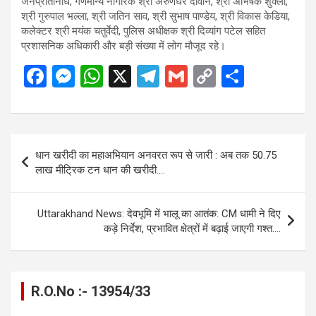
जनप्रतिनिधि, गणमान्य नागरिक श्री अरुणधर दीवान, श्री अभिषेक शुक्ला,
श्री गुरुपाल भल्ला, श्री जतिन साव, श्री सुभाष पाण्डेय, श्री विकास केडिया,
कलेक्टर श्री मयंक चतुर्वेदी, पुलिस अधीक्षक श्री दिव्यांग पटेल सहित
प्रशासनिक अधिकारी और बड़ी संख्या में लोग मौजूद रहे।
F
M
W
X
T
G
C
S
a
es
h
el
m
o
h
ce
se
at
e
ail
py
ar
b
n
s
gr
Li
e
Post
धान खरीदी का महाअभियान अनवरत रूप से जारी : अब तक 50.75
o
g
A
a
n
navigation
लाख मीट्रिक टन धान की खरीदी….
o
er
p
m
k
k
p
Uttarakhand News: देवभूमि में भालू का आतंक: CM धामी ने दिए
कड़े निर्देश, प्रभावित क्षेत्रों में बढ़ाई जाएगी गश्त….
R.O.No :- 13954/33