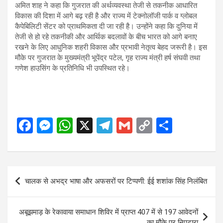
अमित शाह ने कहा कि गुजरात की अर्थव्यवस्था तेजी से तकनीक आधारित
विकास की दिशा में आगे बढ़ रही है और राज्य में टेक्नोलॉजी पार्क व ग्लोबल
कैपेबिलिटी सेंटर को प्राथमिकता दी जा रही है। उन्होंने कहा कि दुनिया में
तेजी से हो रहे तकनीकी और आर्थिक बदलावों के बीच भारत को आगे बनाए
रखने के लिए आधुनिक शहरी विकास और प्रभावी नेतृत्व बेहद जरूरी है। इस
मौके पर गुजरात के मुख्यमंत्री भूपेंद्र पटेल, गृह राज्य मंत्री हर्ष संघवी तथा
गणेश हाउसिंग के प्रतिनिधि भी उपस्थित रहे।
F
M
W
X
T
G
C
S
a
es
h
el
m
o
h
ce
se
at
e
ail
py
ar
b
n
s
gr
Li
e
Post
चालक से अभद्र भाषा और अफसरों पर टिप्पणी: ईई शशांक सिंह निलंबित
o
g
A
a
n
navigation
o
er
p
m
k
अबूझमाड़ के रेकावाया समाधान शिविर में प्राप्त 407 में से 197 आवेदनों
k
p
का मौके पर निपटारा