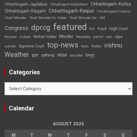
Chhattisgarh-Korba
Chhattisgarh-Jagdalpur
Chhattisgarh-Kabirdham
Chhattisgarh-Raipur
Chhattisgarh-Raigarh
Chhattisgarh-Sukma
CM
Chief Minister
Chief Minister Dr. Yadav
Chief Minister Sai
featured
dprcg
Congress
High Court
fire
fraud
Murder
rape
Mohan Yadav
Naxalites
rain
Kejriwal
mohan
petrol
top-news
vishnu
Supreme Court
Vastu
suicide
train
Weather
भोपाल
रायपुर
इंदौर
छत्तीसगढ़
मध्य प्रदेश
Categories
Categories
Calendar
AUGUST 2026
M
T
W
T
F
S
S