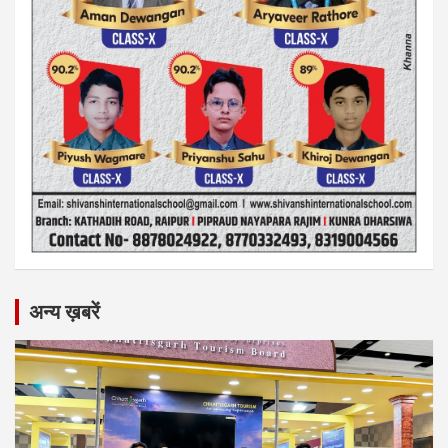
अन्य ख़बरें