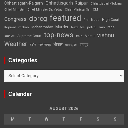
Chhattisgarh-Raipur
Chhattisgarh-Raigarh
Chhattisgarh-Sukma
CM
Chief Minister
Chief Minister Dr. Yadav
Chief Minister Sai
featured
dprcg
Congress
High Court
fire
fraud
Murder
rape
Mohan Yadav
Naxalites
rain
Kejriwal
mohan
petrol
top-news
vishnu
Supreme Court
Vastu
suicide
train
Weather
भोपाल
रायपुर
इंदौर
छत्तीसगढ़
मध्य प्रदेश
Categories
Categories
Calendar
AUGUST 2026
M
T
W
T
F
S
S