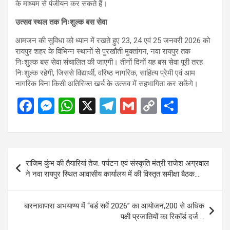
के माध्यम से पंजीयन कर सकते हैं।
उत्सव स्थल तक निःशुल्क बस सेवा
आमजन की सुविधा को ध्यान में रखते हुए 23, 24 एवं 25 जनवरी 2026 को
रायपुर शहर के विभिन्न स्थानों से पुरखौती मुक्तांगन, नवा रायपुर तक
निःशुल्क बस सेवा संचालित की जाएगी। तीनों दिनों यह बस सेवा पूरी तरह
निःशुल्क रहेगी, जिससे विद्यार्थी, वरिष्ठ नागरिक, साहित्य प्रेमी एवं आम
नागरिक बिना किसी अतिरिक्त खर्च के उत्सव में सहभागिता कर सकेंगे।
F
M
W
X
T
G
C
S
a
es
h
el
m
o
h
ce
se
at
e
ail
py
ar
b
n
s
gr
Li
e
Post
राजिम कुंभ की तैयारियां तेज: पर्यटन एवं संस्कृति मंत्री राजेश अग्रवाल
o
g
A
a
n
navigation
ने नवा रायपुर स्थित आवासीय कार्यालय में की विस्तृत समीक्षा बैठक….
o
er
p
m
k
k
p
बारनावापारा अभयाण्य में “बर्ड सर्वे 2026” का आयोजन,200 से अधिक
पक्षी प्रजातियों का रिकॉर्ड दर्ज….