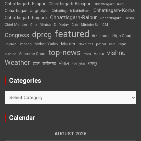
Chhattisgarh-Bijapur
Chhattisgarh-Bilaspur
Chhattisgarh-Durg
Chhattisgarh-Korba
Chhattisgarh-Jagdalpur
Chhattisgarh-Kabirdham
Chhattisgarh-Raipur
Chhattisgarh-Raigarh
Chhattisgarh-Sukma
CM
Chief Minister
Chief Minister Dr. Yadav
Chief Minister Sai
featured
dprcg
Congress
High Court
fire
fraud
Murder
rape
Mohan Yadav
Naxalites
rain
Kejriwal
mohan
petrol
top-news
vishnu
Supreme Court
Vastu
suicide
train
Weather
भोपाल
रायपुर
इंदौर
छत्तीसगढ़
मध्य प्रदेश
Categories
Categories
Calendar
AUGUST 2026