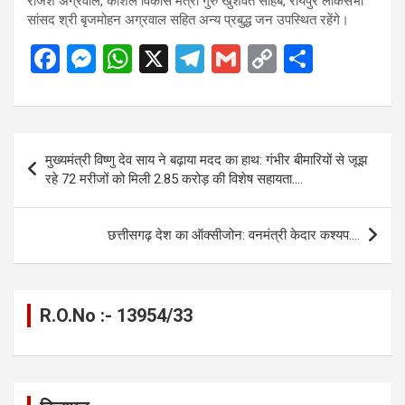
राजेश अग्रवाल, कौशल विकास मंत्री गुरु खुशवंत साहेब, रायपुर लोकसभा
सांसद श्री बृजमोहन अग्रवाल सहित अन्य प्रबुद्ध जन उपस्थित रहेंगे।
F
M
W
X
T
G
C
S
a
es
h
el
m
o
h
ce
se
at
e
ail
py
ar
b
n
s
gr
Li
e
Post
मुख्यमंत्री विष्णु देव साय ने बढ़ाया मदद का हाथ: गंभीर बीमारियों से जूझ
o
g
A
a
n
navigation
रहे 72 मरीजों को मिली 2.85 करोड़ की विशेष सहायता….
o
er
p
m
k
k
p
छत्तीसगढ़ देश का ऑक्सीजोन: वनमंत्री केदार कश्यप….
R.O.No :- 13954/33