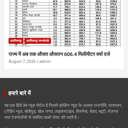
छत्तीसगढ़
छत्तीसगढ़ जनसंपर्क
राज्य में अब तक औसत औसतन 606.4 मिलीमीटर वर्षा दर्ज
August 7, 2026
admin
हमारे बारे में
यह एक हिंदी वेब न्यूज़ पोर्टल है जिसमें ब्रेकिंग न्यूज़ के अलावा राजनीति, प्रशासन,
ट्रेंडिंग न्यूज, बॉलीवुड, खेल जगत, लाइफस्टाइल, बिजनेस, सेहत, ब्यूटी, रोजगार
तथा टेक्नोलॉजी से संबंधित खबरें पोस्ट की जाती है।