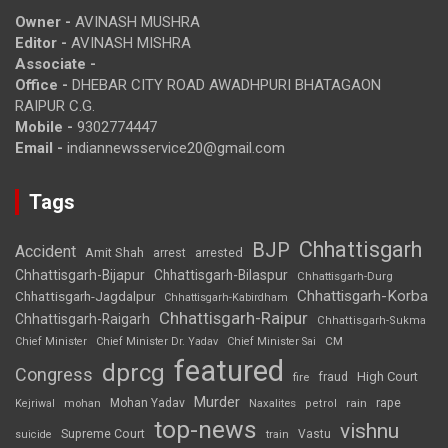
Owner -
AVINASH MUSHRA
Editor -
AVINASH MISHRA
Associate -
Office -
DHEBAR CITY ROAD AWADHPURI BHATAGAON
RAIPUR C.G.
Mobile -
9302774447
Email -
indiannewsservice20@gmail.com
Tags
Chhattisgarh
BJP
Accident
Amit Shah
arrested
arrest
Chhattisgarh-Bijapur
Chhattisgarh-Bilaspur
Chhattisgarh-Durg
Chhattisgarh-Korba
Chhattisgarh-Jagdalpur
Chhattisgarh-Kabirdham
Chhattisgarh-Raipur
Chhattisgarh-Raigarh
Chhattisgarh-Sukma
CM
Chief Minister
Chief Minister Dr. Yadav
Chief Minister Sai
featured
dprcg
Congress
High Court
fire
fraud
Murder
rape
Mohan Yadav
Naxalites
rain
Kejriwal
mohan
petrol
top-news
vishnu
Supreme Court
Vastu
suicide
train