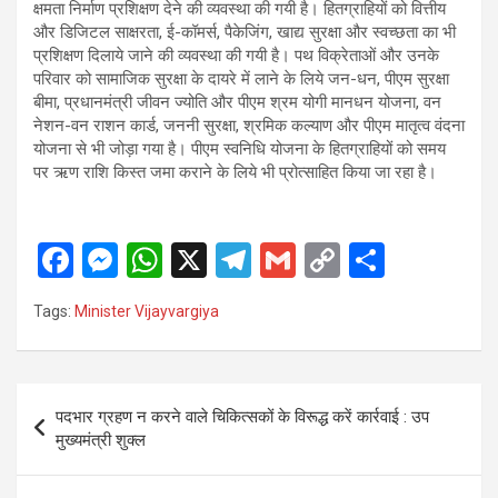
क्षमता निर्माण प्रशिक्षण देने की व्यवस्था की गयी है। हितग्राहियों को वित्तीय
और डिजिटल साक्षरता, ई-कॉमर्स, पैकेजिंग, खाद्य सुरक्षा और स्वच्छता का भी
प्रशिक्षण दिलाये जाने की व्यवस्था की गयी है। पथ विक्रेताओं और उनके
परिवार को सामाजिक सुरक्षा के दायरे में लाने के लिये जन-धन, पीएम सुरक्षा
बीमा, प्रधानमंत्री जीवन ज्योति और पीएम श्रम योगी मानधन योजना, वन
नेशन-वन राशन कार्ड, जननी सुरक्षा, श्रमिक कल्याण और पीएम मातृत्व वंदना
योजना से भी जोड़ा गया है। पीएम स्वनिधि योजना के हितग्राहियों को समय
पर ऋण राशि किस्त जमा कराने के लिये भी प्रोत्साहित किया जा रहा है।
F
M
W
X
T
G
C
S
a
es
h
el
m
o
h
Tags:
Minister Vijayvargiya
ce
se
at
e
ail
py
ar
b
n
s
gr
Li
e
o
g
A
a
n
Post
पदभार ग्रहण न करने वाले चिकित्सकों के विरूद्ध करें कार्रवाई : उप
o
er
p
m
k
navigation
मुख्यमंत्री शुक्ल
k
p