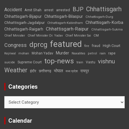
Chhattisgarh
BJP
Accident
Amit Shah
arrested
arrest
Chhattisgarh-Bijapur
Chhattisgarh-Bilaspur
Chhattisgarh-Durg
Chhattisgarh-Korba
Chhattisgarh-Jagdalpur
Chhattisgarh-Kabirdham
Chhattisgarh-Raipur
Chhattisgarh-Raigarh
Chhattisgarh-Sukma
CM
Chief Minister
Chief Minister Dr. Yadav
Chief Minister Sai
featured
dprcg
Congress
High Court
fire
fraud
Murder
rape
Mohan Yadav
Naxalites
rain
Kejriwal
mohan
petrol
top-news
vishnu
Supreme Court
Vastu
suicide
train
Weather
भोपाल
रायपुर
इंदौर
छत्तीसगढ़
मध्य प्रदेश
Categories
Categories
Calendar