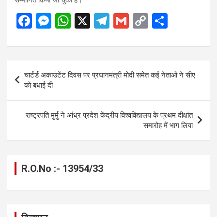
सम्मानित किया जा चुका है।
F
M
W
X
T
G
C
S
a
es
h
el
m
o
h
ce
se
at
e
ail
py
ar
b
n
s
gr
Li
e
Post
चार्टर्ड अकाउंटेंट दिवस पर प्रधानमंत्री मोदी समेत कई नेताओं ने सीए
o
g
A
a
n
navigation
को बधाई दी
o
er
p
m
k
k
p
राष्ट्रपति मुर्मु ने आंध्र प्रदेश केंद्रीय विश्वविद्यालय के प्रथम दीक्षांत
समारोह में भाग लिया
R.O.No :- 13954/33