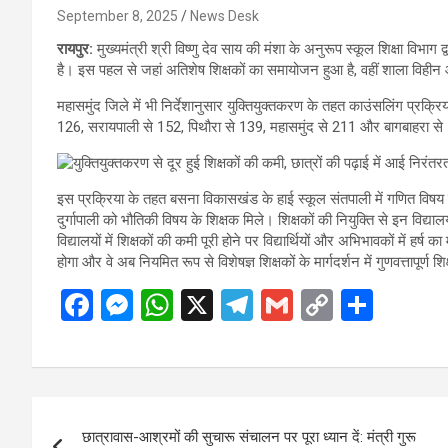
September 8, 2025
News Desk
रायपुर:
मुख्यमंत्री श्री विष्णु देव साय की मंशा के अनुरूप स्कूल शिक्षा विभाग द्
है। इस पहल से जहां अतिशेष शिक्षकों का समायोजन हुआ है, वहीं शाला विहीन 
महासमुंद जिले में भी निर्देशानुसार युक्तियुक्तकरण के तहत काउंसलिंग प्रक
126, सरायपाली से 152, पिथौरा से 139, महासमुंद से 211 और बागबाहरा से 
इस प्रक्रिया के तहत बसना विकासखंड के हाई स्कूल संतपाली में गणित विषय 
दुर्गापाली को भौतिकी विषय के शिक्षक मिले। शिक्षकों की नियुक्ति से इन विद्यालय
विद्यालयों में शिक्षकों की कमी पूरी होने पर विद्यार्थियों और अभिभावकों में ह
होगा और वे अब नियमित रूप से विशेषज्ञ शिक्षकों के मार्गदर्शन में गुणवत्तापूर्ण शि
F
M
W
X
T
G
C
S
a
es
h
el
m
o
h
ce
se
at
e
ail
py
ar
b
n
s
gr
Li
e
Post
o
g
A
a
n
छात्रावास-आश्रमों की सुचारू संचालन पर पूरा ध्यान दें: मंत्री गुरू