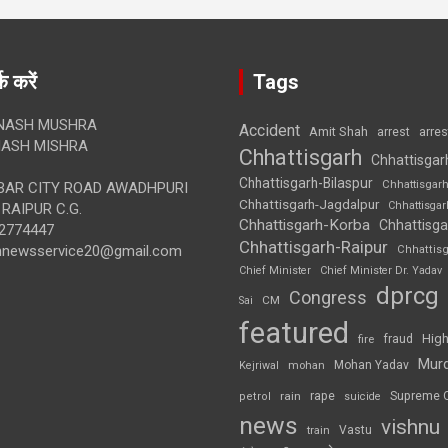
क करें
Tags
NASH MUSHRA
Accident
Amit Shah
arre
arrest
ASH MISHRA
Chhattisgarh
Chhattisgar
Chhattisgarh-Bilaspur
Chhattisgar
AR CITY ROAD AWADHPURI
Chhattisgarh-Jagdalpur
Chhattisga
RAIPUR C.G.
Chhattisgarh-Korba
Chhattisga
2774447
Chhattisgarh-Raipur
annewsservice20@gmail.com
Chhattis
Chief Minister
Chief Minister Dr. Yadav
dprcg
Congress
CM
Sai
featured
High
fire
fraud
Mur
Mohan Yadav
Kejriwal
mohan
rape
Supreme 
rain
petrol
suicide
news
vishnu
Vastu
train