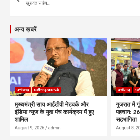
navigation
o
er
p
m
k
खुशवंत साहेब…
k
p
अन्य ख़बरें
छत्तीसगढ़
छत्तीसगढ़ जनसंपर्क
छत्तीसगढ़
छत्
मुख्यमंत्री साय आईटीवी नेटवर्क और
गुजरात में 
इंडिया न्यूज के युवा मंच कार्यक्रम में हुए
पहचान: 26 
शामिल
सहभागिता
August 9, 2026
admin
August 8, 2