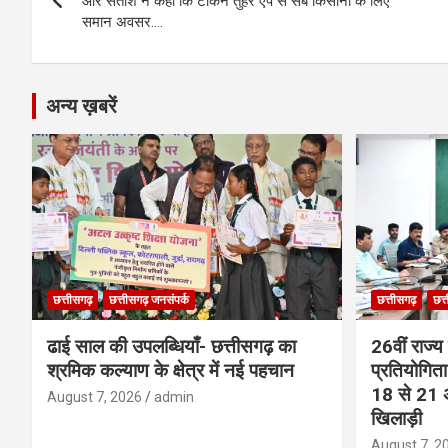
navigation
o
er
p
m
k
और सतीश ने कहा कि टोकन तुहर एप से सब किसानों के लिए
समान अवसर….
k
p
अन्य ख़बरें
छत्तीसगढ़
छत्तीसगढ़ जनसंपर्क
छत्तीसगढ़
छत्
ढाई साल की उपलब्धियाँ- छत्तीसगढ़ का
26वीं राज्य
श्रमिक कल्याण के क्षेत्र में नई पहचान
प्रतियोगित
18 से 21 अ
August 7, 2026
admin
खिलाड़ी
August 7, 2