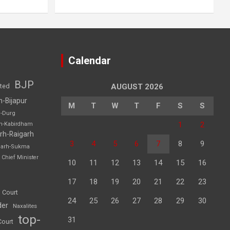
Calendar
BJP
sted
AUGUST 2026
h-Bijapur
M
T
W
T
F
S
S
h-Durg
1
2
rh-Kabirdham
rh-Raigarh
3
4
5
6
7
8
9
garh-Sukma
Chief Minister
10
11
12
13
14
15
16
17
18
19
20
21
22
23
 Court
24
25
26
27
28
29
30
der
Naxalites
top-
31
Court