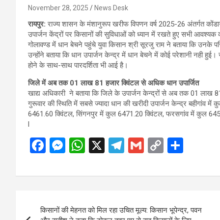
November 28, 2025
News Desk
रायपुर:
राज्य शासन के मंशानुरूप खरीफ विपणन वर्ष 2025-26 अंतर्गत कोंडागां
उपार्जन केंद्रों पर किसानों की सुविधाओं को ध्यान में रखते हुए सभी आवश्यक 
गोलावण्ड में धान बेचने पहुंचे युवा किसान श्री सूरजु राम ने बताया कि उन
उन्होंने बताया कि धान उपार्जन केन्द्र में धान बेचने में कोई परेशानी नही ह
होने के साथ-साथ पारदर्शिता भी आई है।
जिले में अब तक 01 लाख 81 हजार क्विंटल से अधिक धान उपार्जित
खाद्य अधिकारी ने बताया कि जिले के उपार्जन केन्द्रों से अब तक 01 लाख 81 
गुरूवार की स्थिति में सबसे ज्यादा धान की खरीदी उपार्जन केन्द्र बहीगांव में
6461.60 क्विंटल, सिंगनपुर में कुल 6471.20 क्विंटल, फरसगांव में कुल 64
l
F
M
W
X
T
G
C
S
a
es
h
el
m
o
h
ce
se
at
e
ail
py
ar
b
n
s
gr
Li
e
Post
o
g
A
a
n
किसानों की मेहनत को मिल रहा उचित मूल्य: किसान भूपेन्द्र, पवन