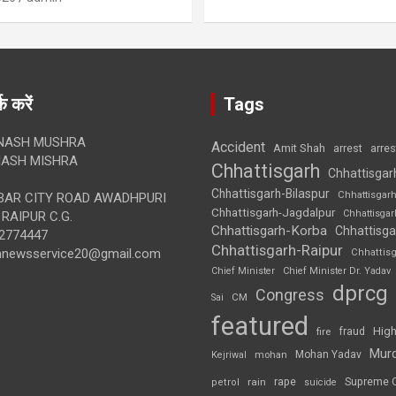
क करें
Tags
NASH MUSHRA
Accident
Amit Shah
arre
arrest
ASH MISHRA
Chhattisgarh
Chhattisgar
Chhattisgarh-Bilaspur
Chhattisgar
AR CITY ROAD AWADHPURI
Chhattisgarh-Jagdalpur
Chhattisga
RAIPUR C.G.
Chhattisgarh-Korba
Chhattisga
2774447
Chhattisgarh-Raipur
annewsservice20@gmail.com
Chhattis
Chief Minister
Chief Minister Dr. Yadav
dprcg
Congress
CM
Sai
featured
High
fire
fraud
Mur
Mohan Yadav
Kejriwal
mohan
rape
Supreme 
rain
petrol
suicide