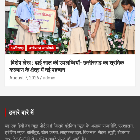
छत्तीसगढ़
छत्तीसगढ़ जनसंपर्क
विशेष लेख : ढाई साल की उपलब्धियाँ- छत्तीसगढ़ का श्रमिक
कल्याण के क्षेत्र में नई पहचान
August 7, 2026
admin
हमारे बारे में
यह एक हिंदी वेब न्यूज़ पोर्टल है जिसमें ब्रेकिंग न्यूज़ के अलावा राजनीति, प्रशासन,
ट्रेंडिंग न्यूज, बॉलीवुड, खेल जगत, लाइफस्टाइल, बिजनेस, सेहत, ब्यूटी, रोजगार
तथा टेक्नोलॉजी से संबंधित खबरें पोस्ट की जाती है।