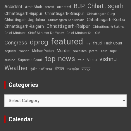
Chhattisgarh
BJP
Accident
Amit Shah
arrested
arrest
Chhattisgarh-Bijapur
Chhattisgarh-Bilaspur
Chhattisgarh-Durg
Chhattisgarh-Korba
Chhattisgarh-Jagdalpur
Chhattisgarh-Kabirdham
Chhattisgarh-Raipur
Chhattisgarh-Raigarh
Chhattisgarh-Sukma
CM
Chief Minister
Chief Minister Dr. Yadav
Chief Minister Sai
featured
dprcg
Congress
High Court
fire
fraud
Murder
rape
Mohan Yadav
Naxalites
rain
Kejriwal
mohan
petrol
top-news
vishnu
Supreme Court
Vastu
suicide
train
Weather
भोपाल
रायपुर
इंदौर
छत्तीसगढ़
मध्य प्रदेश
Categories
Categories
Calendar