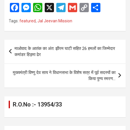
F
M
W
X
T
G
C
S
a
es
h
el
m
o
h
Tags:
featured
,
Jal Jeevan Mission
ce
se
at
e
ail
py
ar
b
n
s
gr
Li
e
o
g
A
a
n
Post
माओवाद के आतंक का अंत: झीरम घाटी सहित 26 हमलों का जिम्मेदार
o
er
p
m
k
navigation
कमांडर हिड़मा ढेर
k
p
मुख्यमंत्री विष्णु देव साय ने विधानसभा के विशेष सत्र में पूर्व सदस्यों का
किया पुण्य स्मरण…
R.O.No :- 13954/33