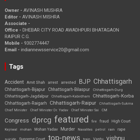
Owner -
AVINASH MUSHRA
Editor -
AVINASH MISHRA
Associate -
Office -
DHEBAR CITY ROAD AWADHPURI BHATAGAON
RAIPUR C.G.
Mobile -
9302774447
Email -
indiannewsservice20@gmail.com
Tags
Chhattisgarh
BJP
Accident
Amit Shah
arrested
arrest
Chhattisgarh-Bijapur
Chhattisgarh-Bilaspur
Chhattisgarh-Durg
Chhattisgarh-Korba
Chhattisgarh-Jagdalpur
Chhattisgarh-Kabirdham
Chhattisgarh-Raipur
Chhattisgarh-Raigarh
Chhattisgarh-Sukma
CM
Chief Minister
Chief Minister Dr. Yadav
Chief Minister Sai
featured
dprcg
Congress
High Court
fire
fraud
Murder
rape
Mohan Yadav
Naxalites
rain
Kejriwal
mohan
petrol
top-news
vishnu
Supreme Court
Vastu
suicide
train