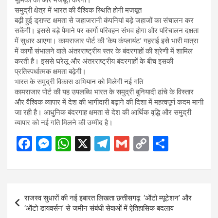
भूमिका को और मजबूत करेगा।
समुद्री क्षेत्र में भारत की वैश्विक स्थिति होगी मजबूत
बढ़ी हुई ड्राफ्ट क्षमता से जहाजरानी कंपनियां बड़े जहाजों का संचालन कर
सकेंगी। इससे बड़े पैमाने पर कार्गो परिवहन संभव होगा और परिचालन दक्षता
में सुधार आएगा। कामराजार पोर्ट की ‘केप कंप्लायंट’ गहराई इसे भारी मात्रा
में कार्गो संभालने वाले अंतरराष्ट्रीय स्तर के बंदरगाहों की श्रेणी में शामिल
करती है। इससे घरेलू और अंतरराष्ट्रीय बंदरगाहों के बीच इसकी
प्रतिस्पर्धात्मक क्षमता बढ़ेगी।
भारत के समुद्री विकास अभियान को मिलेगी नई गति
कामराजार पोर्ट की यह उपलब्धि भारत के समुद्री बुनियादी ढांचे के विस्तार
और वैश्विक व्यापार में देश की भागीदारी बढ़ाने की दिशा में महत्वपूर्ण कदम मानी
जा रही है। आधुनिक बंदरगाह क्षमता से देश की आर्थिक वृद्धि और समुद्री
व्यापार को नई गति मिलने की उम्मीद है।
F
M
W
X
T
G
C
S
a
es
h
el
m
o
h
ce
se
at
e
ail
py
ar
b
n
s
gr
Li
e
Post
राजस्व सुधारों की नई इबारत लिखता छत्तीसगढ़: ‘ऑटो म्यूटेशन’ और
o
g
A
a
n
navigation
‘ऑटो डायवर्सन’ से जमीन संबंधी सेवाओं में ऐतिहासिक बदलाव