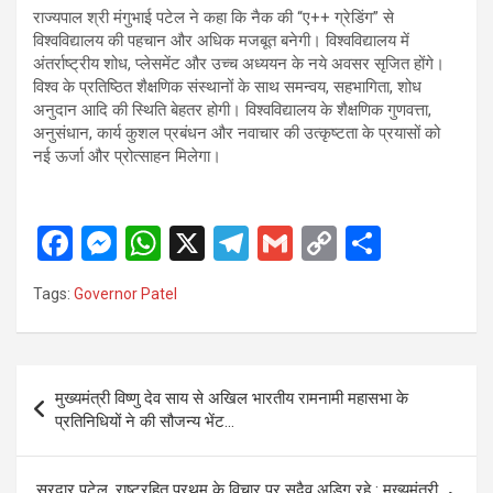
राज्यपाल श्री मंगुभाई पटेल ने कहा कि नैक की “ए++ ग्रेडिंग” से
विश्वविद्यालय की पहचान और अधिक मजबूत बनेगी। विश्वविद्यालय में
अंतर्राष्ट्रीय शोध, प्लेसमेंट और उच्च अध्ययन के नये अवसर सृजित होंगे।
विश्व के प्रतिष्ठित शैक्षणिक संस्थानों के साथ समन्वय, सहभागिता, शोध
अनुदान आदि की स्थिति बेहतर होगी। विश्वविद्यालय के शैक्षणिक गुणवत्ता,
अनुसंधान, कार्य कुशल प्रबंधन और नवाचार की उत्कृष्टता के प्रयासों को
नई ऊर्जा और प्रोत्साहन मिलेगा।
F
M
W
X
T
G
C
S
a
es
h
el
m
o
h
Tags:
Governor Patel
ce
se
at
e
ail
py
ar
b
n
s
gr
Li
e
o
g
A
a
n
Post
मुख्यमंत्री विष्णु देव साय से अखिल भारतीय रामनामी महासभा के
o
er
p
m
k
navigation
प्रतिनिधियों ने की सौजन्य भेंट…
k
p
सरदार पटेल, राष्ट्रहित प्रथम के विचार पर सदैव अडिग रहे : मुख्यमंत्री