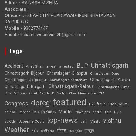
Editor -
AVINASH MISHRA
Associate -
Office -
DHEBAR CITY ROAD AWADHPURI BHATAGAON
RAIPUR C.G.
Mobile -
9302774447
Email -
indiannewsservice20@gmail.com
Tags
Chhattisgarh
BJP
Accident
Amit Shah
arrested
arrest
Chhattisgarh-Bijapur
Chhattisgarh-Bilaspur
Chhattisgarh-Durg
Chhattisgarh-Korba
Chhattisgarh-Jagdalpur
Chhattisgarh-Kabirdham
Chhattisgarh-Raipur
Chhattisgarh-Raigarh
Chhattisgarh-Sukma
CM
Chief Minister
Chief Minister Dr. Yadav
Chief Minister Sai
featured
dprcg
Congress
High Court
fire
fraud
Murder
rape
Mohan Yadav
Naxalites
rain
Kejriwal
mohan
petrol
top-news
vishnu
Supreme Court
Vastu
suicide
train
Weather
भोपाल
रायपुर
इंदौर
छत्तीसगढ़
मध्य प्रदेश