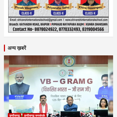
अन्य ख़बरें
छत्तीसगढ़
छत्तीसगढ़ जनसंपर्क