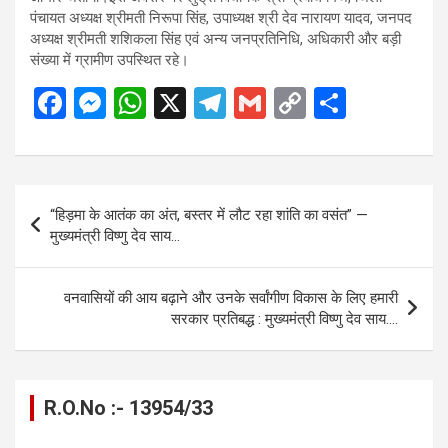
पंचायत अध्यक्ष श्रीमती निरूपा सिंह, उपाध्यक्ष श्री देव नारायण यादव, जनपद
अध्यक्ष श्रीमती शशिकला सिंह एवं अन्य जनप्रतिनिधि, अधिकारी और बड़ी
संख्या में ग्रामीण उपस्थित रहे।
F
M
W
X
T
G
C
S
a
es
h
el
m
o
h
ce
se
at
e
ail
py
ar
b
n
s
gr
Li
e
Post
“हिड़मा के आतंक का अंत, बस्तर में लौट रहा शांति का वसंत” —
o
g
A
a
n
navigation
मुख्यमंत्री विष्णु देव साय…
o
er
p
m
k
k
p
वनवासियों की आय बढ़ाने और उनके सर्वांगीण विकास के लिए हमारी
सरकार प्रतिबद्ध : मुख्यमंत्री विष्णु देव साय….
R.O.No :- 13954/33