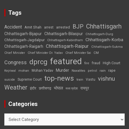
Tags
Chhattisgarh
BJP
Accident
Amit Shah
arrested
arrest
Chhattisgarh-Bijapur
Chhattisgarh-Bilaspur
Chhattisgarh-Durg
Chhattisgarh-Korba
Chhattisgarh-Jagdalpur
Chhattisgarh-Kabirdham
Chhattisgarh-Raipur
Chhattisgarh-Raigarh
Chhattisgarh-Sukma
CM
Chief Minister
Chief Minister Dr. Yadav
Chief Minister Sai
featured
dprcg
Congress
High Court
fire
fraud
Murder
rape
Mohan Yadav
Naxalites
rain
Kejriwal
mohan
petrol
top-news
vishnu
Supreme Court
Vastu
suicide
train
Weather
भोपाल
रायपुर
इंदौर
छत्तीसगढ़
मध्य प्रदेश
Categories
Categories