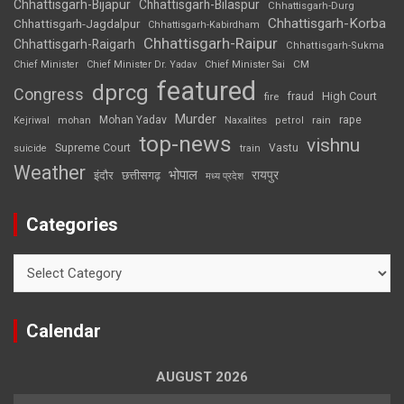
Chhattisgarh-Bijapur
Chhattisgarh-Bilaspur
Chhattisgarh-Durg
Chhattisgarh-Korba
Chhattisgarh-Jagdalpur
Chhattisgarh-Kabirdham
Chhattisgarh-Raipur
Chhattisgarh-Raigarh
Chhattisgarh-Sukma
CM
Chief Minister
Chief Minister Dr. Yadav
Chief Minister Sai
featured
dprcg
Congress
High Court
fire
fraud
Murder
rape
Mohan Yadav
Naxalites
rain
Kejriwal
mohan
petrol
top-news
vishnu
Supreme Court
Vastu
suicide
train
Weather
भोपाल
रायपुर
इंदौर
छत्तीसगढ़
मध्य प्रदेश
Categories
Categories
Calendar
AUGUST 2026