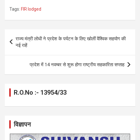
a
es
h
el
m
o
h
Tags:
FIR lodged
ce
se
at
e
ail
py
ar
b
n
s
gr
Li
e
o
g
A
a
n
Post
राज्य मंत्री लोधी ने प्रदेश के पर्यटन के लिए खोलीं वैश्विक सहयोग की
o
er
p
m
k
navigation
नई राहें
k
p
प्रदेश में 14 नवम्बर से शुरू होगा राष्ट्रीय सहकारिता सप्ताह
R.O.No :- 13954/33
विज्ञापन