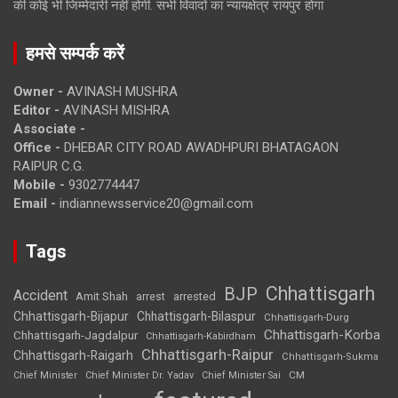
की कोई भी जिम्मेदारी नहीं होगी. सभी विवादों का न्यायक्षेत्र रायपुर होगा
हमसे सम्पर्क करें
Owner -
AVINASH MUSHRA
Editor -
AVINASH MISHRA
Associate -
Office -
DHEBAR CITY ROAD AWADHPURI BHATAGAON
RAIPUR C.G.
Mobile -
9302774447
Email -
indiannewsservice20@gmail.com
Tags
Chhattisgarh
BJP
Accident
Amit Shah
arrested
arrest
Chhattisgarh-Bijapur
Chhattisgarh-Bilaspur
Chhattisgarh-Durg
Chhattisgarh-Korba
Chhattisgarh-Jagdalpur
Chhattisgarh-Kabirdham
Chhattisgarh-Raipur
Chhattisgarh-Raigarh
Chhattisgarh-Sukma
CM
Chief Minister
Chief Minister Dr. Yadav
Chief Minister Sai