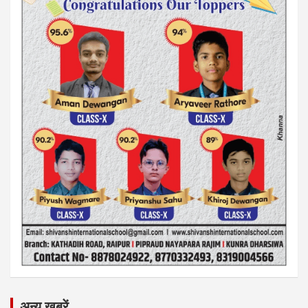
अन्य ख़बरें