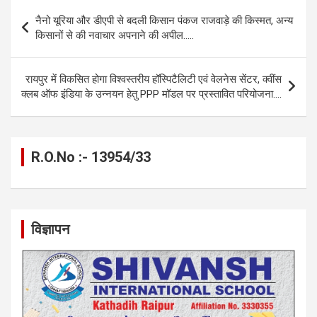
b
n
s
gr
Li
e
Post
नैनो यूरिया और डीएपी से बदली किसान पंकज राजवाड़े की किस्मत, अन्य
o
g
A
a
n
navigation
किसानों से की नवाचार अपनाने की अपील…..
o
er
p
m
k
k
p
रायपुर में विकसित होगा विश्वस्तरीय हॉस्पिटैलिटी एवं वेलनेस सेंटर, क्वींस
क्लब ऑफ इंडिया के उन्नयन हेतु PPP मॉडल पर प्रस्तावित परियोजना….
R.O.No :- 13954/33
विज्ञापन