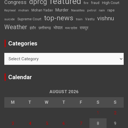
featured
dprcg
Congress
High Court
fire
fraud
Murder
rape
Mohan Yadav
Naxalites
rain
Kejriwal
mohan
petrol
top-news
vishnu
Supreme Court
Vastu
suicide
train
Weather
भोपाल
रायपुर
इंदौर
छत्तीसगढ़
मध्य प्रदेश
Categories
Categories
Calendar
AUGUST 2026
M
T
W
T
F
S
S
1
2
3
4
5
6
7
8
9