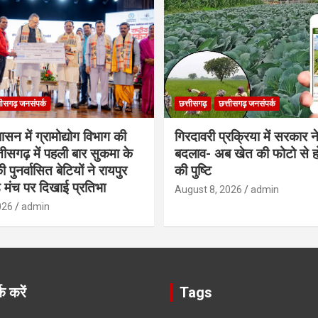
तीसगढ़ जनसंपर्क
छत्तीसगढ़
छत्तीसगढ़ जनसंपर्क
शासन में ग्रामोद्योग विभाग की
गिरदावरी प्रक्रिया में सरकार ने
ीसगढ़ में पहली बार सुकमा के
बदलाव- अब खेत की फोटो से 
पुनर्वासित बेटियों ने रायपुर
की पुष्टि
े मंच पर दिखाई प्रतिभा
August 8, 2026
admin
026
admin
क करें
Tags