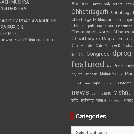
NASH MUSHRA
Accident
Amit Shah
arre
arrest
ASH MISHRA
Chhattisgarh
Chhattisgar
Chhattisgarh-Bilaspur
Chhattisgar
AR CITY ROAD AWADHPURI
Chhattisgarh-Jagdalpur
Chhattisga
RAIPUR C.G.
Chhattisgarh-Korba
Chhattisga
2774447
Chhattisgarh-Raipur
annewsservice20@gmail.com
Chhattis
Chief Minister
Chief Minister Dr. Yadav
dprcg
Congress
CM
Sai
featured
High
fire
fraud
Mur
Mohan Yadav
Kejriwal
mohan
rape
Supreme 
rain
petrol
suicide
news
vishnu
Vastu
train
भोपाल
रायपुर
इंदौर
छत्तीसगढ़
मध्य प्रदेश
Categories
Categories