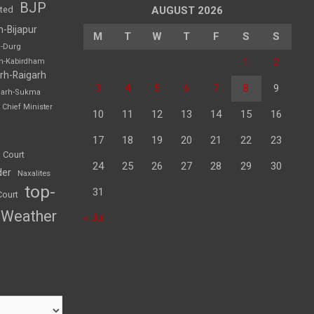
BJP
sted
AUGUST 2026
h-Bijapur
M
T
W
T
F
S
S
h-Durg
1
2
rh-Kabirdham
rh-Raigarh
3
4
5
6
7
8
9
garh-Sukma
Chief Minister
10
11
12
13
14
15
16
17
18
19
20
21
22
23
 Court
24
25
26
27
28
29
30
der
Naxalites
top-
31
Court
Weather
« Jul