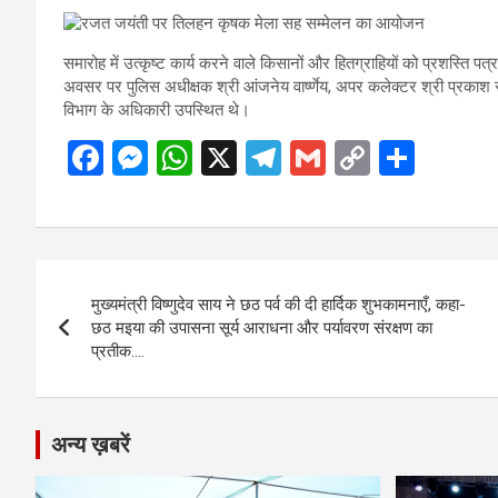
समारोह में उत्कृष्ट कार्य करने वाले किसानों और हितग्राहियों को प्रशस्ति प
अवसर पर पुलिस अधीक्षक श्री आंजनेय वार्ष्णेय, अपर कलेक्टर श्री प्रकाश सर्
विभाग के अधिकारी उपस्थित थे।
F
M
W
X
T
G
C
S
a
es
h
el
m
o
h
ce
se
at
e
ail
py
ar
b
n
s
gr
Li
e
Post
o
g
A
a
n
मुख्यमंत्री विष्णुदेव साय ने छठ पर्व की दी हार्दिक शुभकामनाएँ, कहा-
navigation
o
er
p
m
k
छठ मइया की उपासना सूर्य आराधना और पर्यावरण संरक्षण का
प्रतीक….
k
p
अन्य ख़बरें