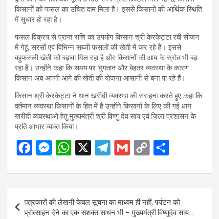
किसानों को फसल का उचित दाम मिला है। इससे किसानों की आर्थिक स्थिति
में सुधार हो रहा है।
फसल विक्रय से प्राप्त राशि का उपयोग किसान श्री केरकेट्टा रबी सीजन
में गेहूं, सरसों एवं विभिन्न सब्जी फसलों की खेती में कर रहे हैं। इससे
बहुफसली खेती को बढ़ावा मिल रहा है और किसानों की आय के स्रोत भी बढ़
रहा हैं। उन्होंने कहा कि समय पर भुगतान और बेहतर व्यवस्था के कारण
किसान अब अपनी आगे की खेती की योजना आसानी से बना पा रहे हैं।
किसान श्री केरकेट्टा ने धान खरीदी व्यवस्था की सराहना करते हुए कहा कि
वर्तमान व्यवस्था किसानों के हित में है उन्होंने किसानों के लिए की गई धान
खरीदी व्यवस्थाओं हेतु मुख्यमंत्री श्री विष्णु देव साय एवं जिला प्रशासन के
प्रति आभार व्यक्त किया।
F
M
W
X
T
G
C
S
a
es
h
el
m
o
h
ce
se
at
e
ail
py
ar
b
n
s
gr
Li
e
Post
पत्रकारों की लेखनी केवल सूचना का माध्यम ही नहीं, पर्यटन को
o
g
A
a
n
navigation
प्रोत्साहन देने का एक सशक्त साधन भी – मुख्यमंत्री विष्णुदेव साय…