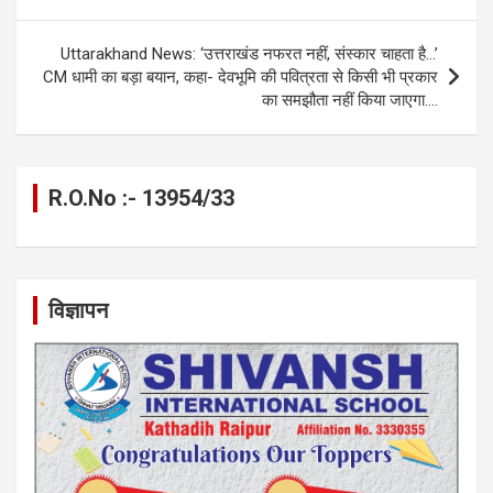
o
er
p
m
k
k
p
Uttarakhand News: ‘उत्तराखंड नफरत नहीं, संस्कार चाहता है…’
CM धामी का बड़ा बयान, कहा- देवभूमि की पवित्रता से किसी भी प्रकार
का समझौता नहीं किया जाएगा….
R.O.No :- 13954/33
विज्ञापन