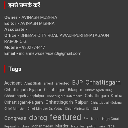
हमसे सम्पर्क करें
Owner -
AVINASH MUSHRA
Editor -
AVINASH MISHRA
Associate -
Office -
DHEBAR CITY ROAD AWADHPURI BHATAGAON
RAIPUR C.G.
Mobile -
9302774447
Email -
indiannewsservice20@gmail.com
Tags
Chhattisgarh
BJP
Accident
Amit Shah
arrested
arrest
Chhattisgarh-Bijapur
Chhattisgarh-Bilaspur
Chhattisgarh-Durg
Chhattisgarh-Korba
Chhattisgarh-Jagdalpur
Chhattisgarh-Kabirdham
Chhattisgarh-Raipur
Chhattisgarh-Raigarh
Chhattisgarh-Sukma
CM
Chief Minister
Chief Minister Dr. Yadav
Chief Minister Sai
featured
dprcg
Congress
High Court
fire
fraud
Murder
rape
Mohan Yadav
Naxalites
rain
Kejriwal
mohan
petrol