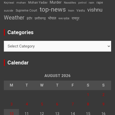
Murder
rape
Mohan Yadav
Naxalites
rain
Kejriwal
mohan
petrol
top-news
vishnu
Supreme Court
Vastu
suicide
train
Weather
भोपाल
रायपुर
इंदौर
छत्तीसगढ़
मध्य प्रदेश
Categories
Categories
Calendar
AUGUST 2026
M
T
W
T
F
S
S
1
2
3
4
5
6
7
8
9
10
11
12
13
14
15
16