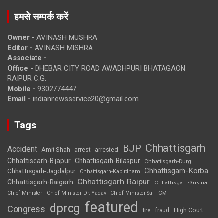
हमसे सम्पर्क करें
Owner -
AVINASH MUSHRA
Editor -
AVINASH MISHRA
Associate -
Office -
DHEBAR CITY ROAD AWADHPURI BHATAGAON
RAIPUR C.G.
Mobile -
9302774447
Email -
indiannewsservice20@gmail.com
Tags
Chhattisgarh
BJP
Accident
Amit Shah
arrested
arrest
Chhattisgarh-Bijapur
Chhattisgarh-Bilaspur
Chhattisgarh-Durg
Chhattisgarh-Korba
Chhattisgarh-Jagdalpur
Chhattisgarh-Kabirdham
Chhattisgarh-Raipur
Chhattisgarh-Raigarh
Chhattisgarh-Sukma
CM
Chief Minister
Chief Minister Dr. Yadav
Chief Minister Sai
featured
dprcg
Congress
High Court
fire
fraud