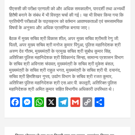
पीएससी की परीक्षा प्रणाली को और अधिक समकालीन, पारदर्शी तथा अभ्यर्थी
हितैषी बनाने के संबंध में भी विस्तृत चर्चा की गई। यह भी विचार किया गया कि
प्रतियोगी परीक्षाओं के पाठ्यक्रम को वर्तमान आवश्यकताओं एवं समसामयिक
विषयों के अनुरूप और अधिक प्रासंगिक बनाया जाए।
बैठक में मुख्य सचिव श्री विकास शील, अपर मुख्य सचिव श्रीमती रेणु जी.
पिल्लै, अपर मुख्य सचिव श्री मनोज कुमार पिंगुआ, पुलिस महानिदेशक श्री
अरुण देव गौतम, मुख्यमंत्री के प्रमुख सचिव श्री सुबोध कुमार सिंह,
अतिरिक्त पुलिस महानिदेशक श्री विवेकानंद सिन्हा, सामान्य प्रशासन विभाग
के सचिव श्री अविनाश चंपावत, मुख्यमंत्री के सचिव श्री मुकेश बंसल,
मुख्यमंत्री के सचिव श्री राहुल भगत, मुख्यमंत्री के सचिव श्री पी. दयानंद,
सचिव श्री हिमशिखर गुप्ता, उद्योग विभाग के सचिव श्री रजत कुमार,
अतिरिक्त पुलिस महानिदेशक श्री एस.आर.पी. कल्लूरी, अतिरिक्त पुलिस
महानिदेशक श्री अमित कुमार सहित विभागीय अधिकारी उपस्थित थे।
F
M
W
X
T
G
C
S
a
es
h
el
m
o
h
ce
se
at
e
ail
py
ar
b
n
s
gr
Li
e
Post