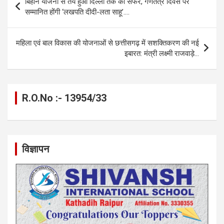
बिहान योजना से तय हुआ दिल्ली तक का सफर, गणतंत्र दिवस पर
o
g
A
a
n
navigation
सम्मानित होंगी ‘लखपति दीदी-लता साहू’….
o
er
p
m
k
k
p
महिला एवं बाल विकास की योजनाओं से छत्तीसगढ़ में सशक्तिकरण की नई
इबारत: मंत्री लक्ष्मी राजवाड़े…
R.O.No :- 13954/33
विज्ञापन