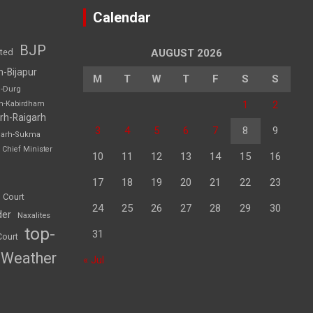
Calendar
BJP
sted
AUGUST 2026
h-Bijapur
M
T
W
T
F
S
S
h-Durg
1
2
rh-Kabirdham
rh-Raigarh
3
4
5
6
7
8
9
garh-Sukma
Chief Minister
10
11
12
13
14
15
16
17
18
19
20
21
22
23
 Court
24
25
26
27
28
29
30
der
Naxalites
top-
31
Court
Weather
« Jul