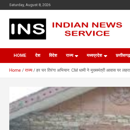
Skip
Saturday, August 8, 2026
to
content
Indian News Service
Indian News Service
HOME
देश
विदेश
राज्य
मध्यप्रदेश
छत्तीसगढ़
Home
राज्य
हर घर तिरंगा अभियान: CM धामी ने मुख्यमंत्री आवास पर लहराया