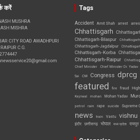
क करें
Tags
NASH MUSHRA
Accident
Amit Shah
arre
arrest
ASH MISHRA
Chhattisgarh
Chhattisgar
Chhattisgarh-Bilaspur
Chhattisgar
AR CITY ROAD AWADHPURI
Chhattisgarh-Jagdalpur
Chhattisga
RAIPUR C.G.
Chhattisgarh-Korba
Chhattisga
2774447
Chhattisgarh-Raipur
annewsservice20@gmail.com
Chhattis
Chief Minister
Chief Minister Dr. Yadav
dprcg
Congress
CM
Sai
featured
High
fire
fraud
Mur
Mohan Yadav
Kejriwal
mohan
rape
Supreme 
rain
petrol
suicide
news
vishnu
Vastu
train
भोपाल
रायपुर
इंदौर
छत्तीसगढ़
मध्य प्रदेश