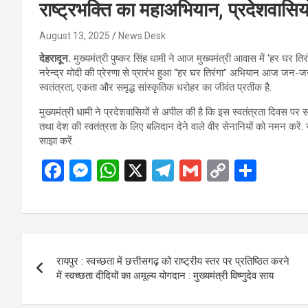
राष्ट्रभक्ति का महाअभियान, प्रदेशवासिय
August 13, 2025
News Desk
देहरादून.
मुख्यमंत्री पुष्कर सिंह धामी ने आज मुख्यमंत्री आवास में ‘हर घर तिर
नरेन्द्र मोदी की प्रेरणा से प्रारंभ हुआ “हर घर तिरंगा” अभियान आज जन-ज
स्वतंत्रता, एकता और समृद्ध सांस्कृतिक धरोहर का जीवंत प्रतीक है.
मुख्यमंत्री धामी ने प्रदेशवासियों से अपील की है कि इस स्वतंत्रता दिवस प
तथा देश की स्वतंत्रता के लिए बलिदान देने वाले वीर सेनानियों को नमन करें
साझा करें.
F
M
W
X
T
G
C
S
a
es
h
el
m
o
h
ce
se
at
e
ail
py
ar
b
n
s
gr
Li
e
Post
o
g
A
a
n
रायपुर : स्वच्छता में छत्तीसगढ़ को राष्ट्रीय स्तर पर प्रतिष्ठित करने
navigation
o
er
p
m
k
में स्वच्छता दीदियों का अमूल्य योगदान : मुख्यमंत्री विष्णुदेव साय
k
p