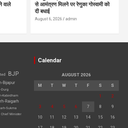
े वाले
से आमंत्रण मिलने पर रेणुका गोस्वामी को
दी बधाई
August 6, 2026
admin
Calendar
BJP
sted
AUGUST 2026
h-Bijapur
M
T
W
T
F
S
S
h-Durg
1
2
rh-Kabirdham
rh-Raigarh
3
4
5
6
7
8
9
garh-Sukma
Chief Minister
10
11
12
13
14
15
16
17
18
19
20
21
22
23