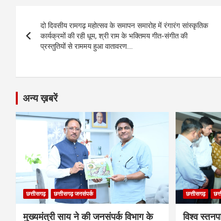
b
n
s
gr
Li
e
Post
o
g
A
a
n
दो दिवसीय रामगढ़ महोत्सव के समापन समारोह में रंगारंग सांस्कृतिक
navigation
o
er
p
m
k
कार्यक्रमों की रही धूम, श्री राम के भक्तिमय गीत-संगीत की
प्रस्तुतियों से राममय हुआ वातावरण….
k
p
अन्य ख़बरें
छत्तीसगढ़
छत्तीसगढ़ जनसंपर्क
छत्तीसगढ़
छत्
मुख्यमंत्री साय ने की जनसंपर्क विभाग के
विश्व स्तनप