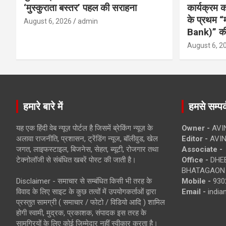
‘मुस्कुराता बस्तर’ पहल की सराहना
कार्यक्रम
के प्रथम “
August 6, 2026
admin
Bank)” की
August 6, 2
हमारे बारे में
हमसे सम्पर्
यह एक हिंदी वेब न्यूज़ पोर्टल है जिसमें ब्रेकिंग न्यूज़ के
Owner -
AVI
अलावा राजनीति, प्रशासन, ट्रेंडिंग न्यूज, बॉलीवुड, खेल
Editor -
AVIN
जगत, लाइफस्टाइल, बिजनेस, सेहत, ब्यूटी, रोजगार तथा
Associate -
टेक्नोलॉजी से संबंधित खबरें पोस्ट की जाती है।
Office -
DHEB
BHATAGAON 
Disclaimer - समाचार से सम्बंधित किसी भी तरह के
Mobile -
930
विवाद के लिए साइट के कुछ तत्वों में उपयोगकर्ताओं द्वारा
Email -
indi
प्रस्तुत सामग्री ( समाचार / फोटो / विडियो आदि ) शामिल
होगी स्वामी, मुद्रक, प्रकाशक, संपादक इस तरह के
सामग्रियों के लिए कोई ज़िम्मेदार नहीं स्वीकार करता है।