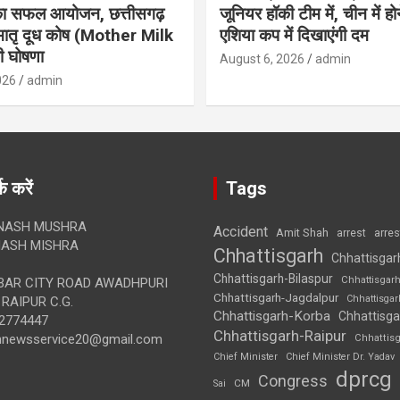
 का सफल आयोजन, छत्तीसगढ़
जूनियर हॉकी टीम में, चीन में होन
मातृ दूध कोष (Mother Milk
एशिया कप में दिखाएंगी दम
 घोषणा
August 6, 2026
admin
026
admin
क करें
Tags
NASH MUSHRA
Accident
Amit Shah
arre
arrest
ASH MISHRA
Chhattisgarh
Chhattisgar
Chhattisgarh-Bilaspur
Chhattisgar
AR CITY ROAD AWADHPURI
Chhattisgarh-Jagdalpur
Chhattisga
RAIPUR C.G.
Chhattisgarh-Korba
Chhattisga
2774447
Chhattisgarh-Raipur
annewsservice20@gmail.com
Chhattis
Chief Minister
Chief Minister Dr. Yadav
dprcg
Congress
CM
Sai