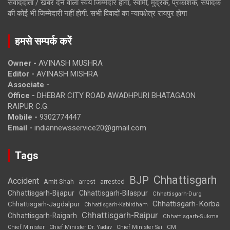
संवाददाता / खबर देने वाला स्वयं जिम्मेदार होगा, स्वामी, मुद्रक, प्रकाशक, संपादक
की कोई भी जिम्मेदारी नहीं होगी. सभी विवादों का न्यायक्षेत्र रायपुर होगा
हमसे सम्पर्क करें
Owner -
AVINASH MUSHRA
Editor -
AVINASH MISHRA
Associate -
Office -
DHEBAR CITY ROAD AWADHPURI BHATAGAON
RAIPUR C.G.
Mobile -
9302774447
Email -
indiannewsservice20@gmail.com
Tags
Chhattisgarh
BJP
Accident
Amit Shah
arrested
arrest
Chhattisgarh-Bijapur
Chhattisgarh-Bilaspur
Chhattisgarh-Durg
Chhattisgarh-Korba
Chhattisgarh-Jagdalpur
Chhattisgarh-Kabirdham
Chhattisgarh-Raipur
Chhattisgarh-Raigarh
Chhattisgarh-Sukma
CM
Chief Minister
Chief Minister Dr. Yadav
Chief Minister Sai