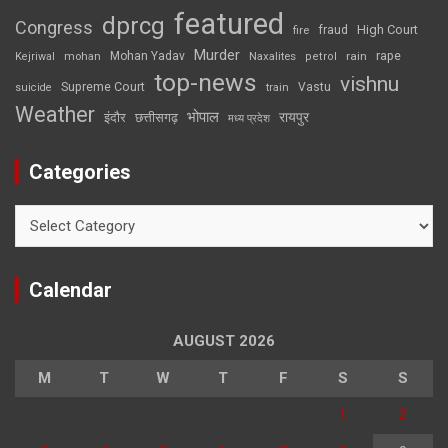
featured
dprcg
Congress
High Court
fire
fraud
Murder
rape
Mohan Yadav
Naxalites
rain
Kejriwal
mohan
petrol
top-news
vishnu
Supreme Court
Vastu
suicide
train
Weather
भोपाल
रायपुर
इंदौर
छत्तीसगढ़
मध्य प्रदेश
Categories
Categories
Calendar
AUGUST 2026
M
T
W
T
F
S
S
1
2