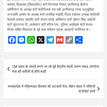
कश्यप, विधायक (चित्रकोट) श्री विनायक गोयल, छत्तीसगढ़ बेवरेज
कॉर्पोरेशन के अध्यक्ष श्री श्रीनिवास राव मद्दी, छत्तीसगढ़ राज्य अनुसूचित
जनजाति आयोग के अध्यक्ष श्री रूपसिंह मंडावी, जिला पंचायत अध्यक्ष श्रीमती
वेदवती कश्यप, महापौर श्री संजय पाण्डे, कमिश्नर श्री डोमन सिंह, आईजी
श्री सुंदरराज पी., कलेक्टर श्री हरिस एस., पुलिस अधीक्षक श्री शलभ
सिन्हा सहित विद्यालय के पूर्व तथा वर्तमान छात्र-छात्राएँ उपस्थित थे।
F
M
W
X
T
G
C
S
a
es
h
el
m
o
h
ce
se
at
e
ail
py
ar
b
n
s
gr
Li
e
Post
CM यादव के समधी बनने जा रहे पूर्व केंद्रीय मंत्री अरुण यादव, कांग्रेस
o
g
A
a
n
navigation
नेता की भतीजी से होगी शादी
o
er
p
m
k
k
p
मध्यप्रदेश में मंत्रिमंडल विस्तार की अटकलें तेज, मोहन यादव ने मंत्रियों
से रिपोर्ट मांगी