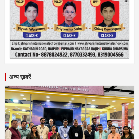
अन्य ख़बरें