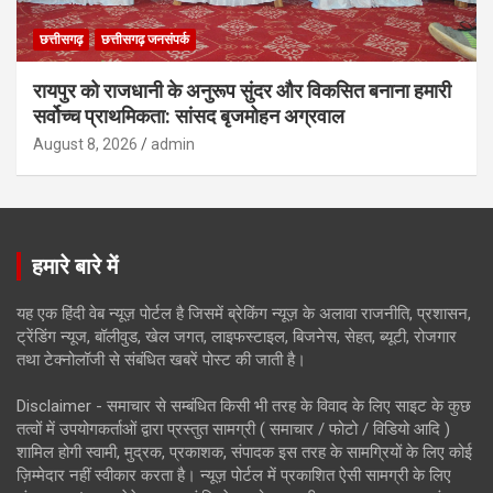
छत्तीसगढ़
छत्तीसगढ़ जनसंपर्क
रायपुर को राजधानी के अनुरूप सुंदर और विकसित बनाना हमारी
सर्वोच्च प्राथमिकता: सांसद बृजमोहन अग्रवाल
August 8, 2026
admin
हमारे बारे में
यह एक हिंदी वेब न्यूज़ पोर्टल है जिसमें ब्रेकिंग न्यूज़ के अलावा राजनीति, प्रशासन,
ट्रेंडिंग न्यूज, बॉलीवुड, खेल जगत, लाइफस्टाइल, बिजनेस, सेहत, ब्यूटी, रोजगार
तथा टेक्नोलॉजी से संबंधित खबरें पोस्ट की जाती है।
Disclaimer - समाचार से सम्बंधित किसी भी तरह के विवाद के लिए साइट के कुछ
तत्वों में उपयोगकर्ताओं द्वारा प्रस्तुत सामग्री ( समाचार / फोटो / विडियो आदि )
शामिल होगी स्वामी, मुद्रक, प्रकाशक, संपादक इस तरह के सामग्रियों के लिए कोई
ज़िम्मेदार नहीं स्वीकार करता है। न्यूज़ पोर्टल में प्रकाशित ऐसी सामग्री के लिए