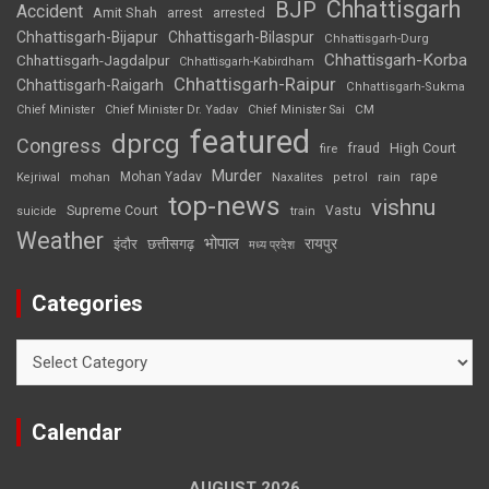
Chhattisgarh
BJP
Accident
Amit Shah
arrested
arrest
Chhattisgarh-Bijapur
Chhattisgarh-Bilaspur
Chhattisgarh-Durg
Chhattisgarh-Korba
Chhattisgarh-Jagdalpur
Chhattisgarh-Kabirdham
Chhattisgarh-Raipur
Chhattisgarh-Raigarh
Chhattisgarh-Sukma
CM
Chief Minister
Chief Minister Dr. Yadav
Chief Minister Sai
featured
dprcg
Congress
High Court
fire
fraud
Murder
rape
Mohan Yadav
Naxalites
rain
Kejriwal
mohan
petrol
top-news
vishnu
Supreme Court
Vastu
suicide
train
Weather
भोपाल
रायपुर
इंदौर
छत्तीसगढ़
मध्य प्रदेश
Categories
Categories
Calendar
AUGUST 2026