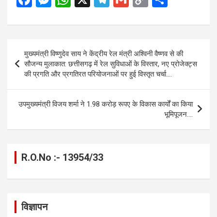
a
es
h
el
m
o
h
ce
se
at
e
ail
py
ar
b
n
s
gr
Li
e
Post
मुख्यमंत्री विष्णुदेव साय ने केंद्रीय रेल मंत्री अश्विनी वैष्णव से की
o
g
A
a
n
navigation
सौजन्य मुलाकात: छत्तीसगढ़ में रेल सुविधाओं के विस्तार, नए प्रोजेक्ट्स
o
er
p
m
k
की प्रगति और प्रगतिरत परियोजनाओं पर हुई विस्तृत चर्चा….
k
p
उपमुख्यमंत्री विजय शर्मा ने 1.98 करोड़ रूपए के विकास कार्यों का किया
भूमिपूजन….
R.O.No :- 13954/33
विज्ञापन