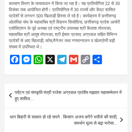
कल्याण विभाग के तत्वावधान में किया जा रहा है। यह प्रतियोगिता 22 से 30
दिसंबर तक आयोजित होगी। प्रतियोगिता में 30 राज्यों और केंद्र शासित
प्रदेशों से लगभग 500 खिलाड़ी हिस्सा ले रहे है। कार्यक्रम में छत्तीसगढ़
ओलंपिक संघ के महासचिव श्री विक्रम सिसोदिया, छत्तीसगढ़ प्रदेश आर्चरी
एसोसिएशन के पूर्व अध्यक्ष एवं राष्ट्रीय उपाध्यक्ष श्री कैलाश मोरारका,
महासचिव श्री आयुष मोरारका, श्री ईश्वर प्रसाद अग्रवाल सहित विभिन्न
प्रदेशों से आए खिलाड़ी, कोच,मैनेजर तथा गणमान्यजन व खेलप्रेमी बड़ी
संख्या में उपस्थित थे।
F
M
W
X
T
G
C
S
a
es
h
el
m
o
h
ce
se
at
e
ail
py
ar
b
n
s
gr
Li
e
Post
पर्यटन एवं संस्कृति मंत्री राजेश अग्रवाल प्रांतीय मझवार महासम्मेलन में
o
g
A
a
n
navigation
हुए शामिल….
o
er
p
m
k
k
p
धान बिक्री से साकार हो रहे सपने : किसान अजय करेंगे भतीजे की शादी,
समर्थन मूल्य से बढ़ा भरोसा….