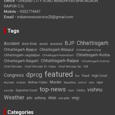
Office -
DHEBAR CITY ROAD AWADHPURI BHATAGAON
RAIPUR C.G.
Mobile -
9302774447
Email -
indiannewsservice20@gmail.com
Tags
Chhattisgarh
BJP
Accident
Amit Shah
arrested
arrest
Chhattisgarh-Bijapur
Chhattisgarh-Bilaspur
Chhattisgarh-Durg
Chhattisgarh-Korba
Chhattisgarh-Jagdalpur
Chhattisgarh-Kabirdham
Chhattisgarh-Raipur
Chhattisgarh-Raigarh
Chhattisgarh-Sukma
CM
Chief Minister
Chief Minister Dr. Yadav
Chief Minister Sai
featured
dprcg
Congress
High Court
fire
fraud
Murder
rape
Mohan Yadav
Naxalites
rain
Kejriwal
mohan
petrol
top-news
vishnu
Supreme Court
Vastu
suicide
train
Weather
भोपाल
रायपुर
इंदौर
छत्तीसगढ़
मध्य प्रदेश
Categories