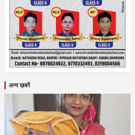
अन्य ख़बरें