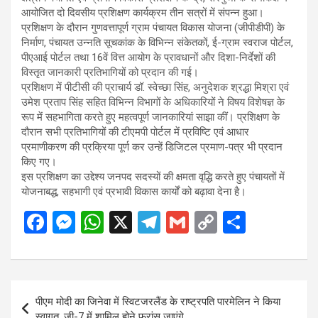
आयोजित दो दिवसीय प्रशिक्षण कार्यक्रम तीन सत्रों में संपन्न हुआ।
प्रशिक्षण के दौरान गुणवत्तापूर्ण ग्राम पंचायत विकास योजना (जीपीडीपी) के
निर्माण, पंचायत उन्नति सूचकांक के विभिन्न संकेतकों, ई-ग्राम स्वराज पोर्टल,
पीएआई पोर्टल तथा 16वें वित्त आयोग के प्रावधानों और दिशा-निर्देशों की
विस्तृत जानकारी प्रतिभागियों को प्रदान की गई।
प्रशिक्षण में पीटीसी की प्राचार्य डॉ. स्वेच्छा सिंह, अनुदेशक श्रद्धा मिश्रा एवं
उमेश प्रताप सिंह सहित विभिन्न विभागों के अधिकारियों ने विषय विशेषज्ञ के
रूप में सहभागिता करते हुए महत्वपूर्ण जानकारियां साझा कीं। प्रशिक्षण के
दौरान सभी प्रतिभागियों की टीएमपी पोर्टल में प्रविष्टि एवं आधार
प्रमाणीकरण की प्रक्रिया पूर्ण कर उन्हें डिजिटल प्रमाण-पत्र भी प्रदान
किए गए।
इस प्रशिक्षण का उद्देश्य जनपद सदस्यों की क्षमता वृद्धि करते हुए पंचायतों में
योजनाबद्ध, सहभागी एवं प्रभावी विकास कार्यों को बढ़ावा देना है।
F
M
W
X
T
G
C
S
a
es
h
el
m
o
h
ce
se
at
e
ail
py
ar
b
n
s
gr
Li
e
Post
पीएम मोदी का जिनेवा में स्विटजरलैंड के राष्ट्रपति पारमेलिन ने किया
o
g
A
a
n
navigation
स्वागत, जी-7 में शामिल होने फ्रांस जाएंगे