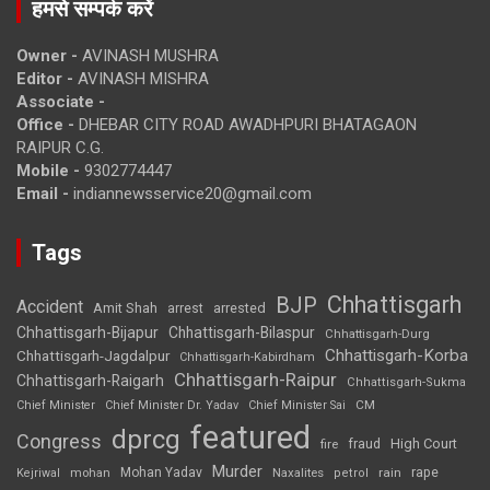
हमसे सम्पर्क करें
Owner -
AVINASH MUSHRA
Editor -
AVINASH MISHRA
Associate -
Office -
DHEBAR CITY ROAD AWADHPURI BHATAGAON
RAIPUR C.G.
Mobile -
9302774447
Email -
indiannewsservice20@gmail.com
Tags
Chhattisgarh
BJP
Accident
Amit Shah
arrested
arrest
Chhattisgarh-Bijapur
Chhattisgarh-Bilaspur
Chhattisgarh-Durg
Chhattisgarh-Korba
Chhattisgarh-Jagdalpur
Chhattisgarh-Kabirdham
Chhattisgarh-Raipur
Chhattisgarh-Raigarh
Chhattisgarh-Sukma
CM
Chief Minister
Chief Minister Dr. Yadav
Chief Minister Sai
featured
dprcg
Congress
High Court
fire
fraud
Murder
rape
Mohan Yadav
Naxalites
rain
Kejriwal
mohan
petrol