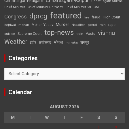
Chhattisgarh-Raipur
Chhattisgarh-Raigarh
Chhattisgarh-Sukma
CM
Chief Minister
Chief Minister Dr. Yadav
Chief Minister Sai
featured
dprcg
Congress
High Court
fire
fraud
Murder
rape
Mohan Yadav
Naxalites
rain
Kejriwal
mohan
petrol
top-news
vishnu
Supreme Court
Vastu
suicide
train
Weather
भोपाल
रायपुर
इंदौर
छत्तीसगढ़
मध्य प्रदेश
Categories
Categories
Calendar
AUGUST 2026
M
T
W
T
F
S
S
1
2