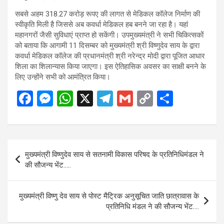
सबसे अहम 318.27 करोड़ रूपए की लागत से मेडिकल कॉलेज निर्माण की
स्वीकृति मिली है जिससे अब कवर्धा मेडिकल हब बनने जा रहा है। यहां
महानगरों जैसी सुविधाएं प्राप्त हो सकेंगी। उपमुख्यमंत्री ने सभी चिकित्सकों
को बताया कि आगामी 11 दिसम्बर को मुख्यमंत्री श्री विष्णुदेव साय के द्वारा
कवर्धा मेडिकल कॉलेज की प्रधानमंत्री श्री नरेन्द्र मोदी द्वारा पूजित आधार
शिला का शिलान्यास किया जाएगा। इस ऐतिहासिक अवसर का साक्षी बनने के
लिए उन्होंने सभी को आमंत्रित किया।
F
M
W
X
T
G
C
S
a
es
h
el
m
o
h
ce
se
at
e
ail
py
ar
b
n
s
gr
Li
e
Post
मुख्यमंत्री विष्णुदेव साय से सतनामी विकास परिषद के प्रतिनिधिमंडल ने
o
g
A
a
n
navigation
की सौजन्य भेंट…..
o
er
p
m
k
k
p
मुख्यमंत्री विष्णु देव साय से पोस्ट मैट्रिक अनुसूचित जाति छात्रावास के
प्रतिनिधि मंडल ने की सौजन्य भेंट….