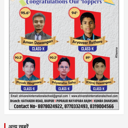
अन्य ख़बरें