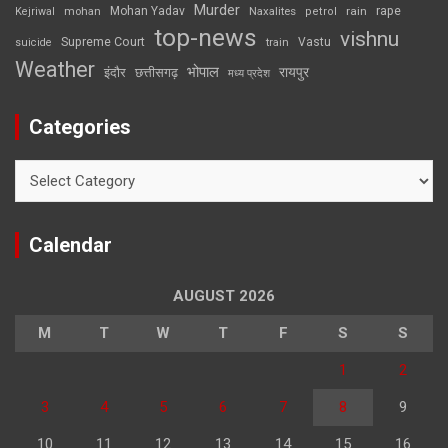
Murder
rape
Mohan Yadav
Naxalites
rain
Kejriwal
mohan
petrol
top-news
vishnu
Supreme Court
Vastu
suicide
train
Weather
भोपाल
रायपुर
इंदौर
छत्तीसगढ़
मध्य प्रदेश
Categories
Categories
Calendar
AUGUST 2026
M
T
W
T
F
S
S
1
2
3
4
5
6
7
8
9
10
11
12
13
14
15
16