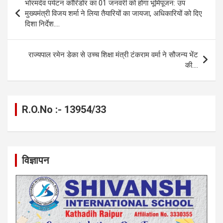
भोरमदेव पर्यटन कॉरिडोर का 01 जनवरी को होगा भूमिपूजन: उप
o
g
A
a
n
navigation
मुख्यमंत्री विजय शर्मा ने लिया तैयारियों का जायजा, अधिकारियों को दिए
o
er
p
m
k
दिशा निर्देश….
k
p
राज्यपाल रमेन डेका से उच्च शिक्षा मंत्री टंकराम वर्मा ने सौजन्य भेंट
की….
R.O.No :- 13954/33
विज्ञापन