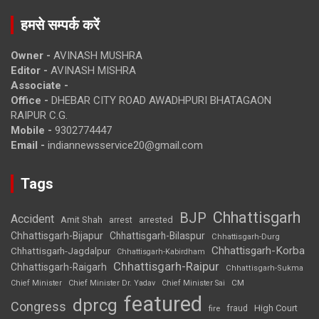
हमसे सम्पर्क करें
Owner -
AVINASH MUSHRA
Editor -
AVINASH MISHRA
Associate -
Office -
DHEBAR CITY ROAD AWADHPURI BHATAGAON
RAIPUR C.G.
Mobile -
9302774447
Email -
indiannewsservice20@gmail.com
Tags
Chhattisgarh
BJP
Accident
Amit Shah
arrested
arrest
Chhattisgarh-Bijapur
Chhattisgarh-Bilaspur
Chhattisgarh-Durg
Chhattisgarh-Korba
Chhattisgarh-Jagdalpur
Chhattisgarh-Kabirdham
Chhattisgarh-Raipur
Chhattisgarh-Raigarh
Chhattisgarh-Sukma
CM
Chief Minister
Chief Minister Dr. Yadav
Chief Minister Sai
featured
dprcg
Congress
High Court
fire
fraud