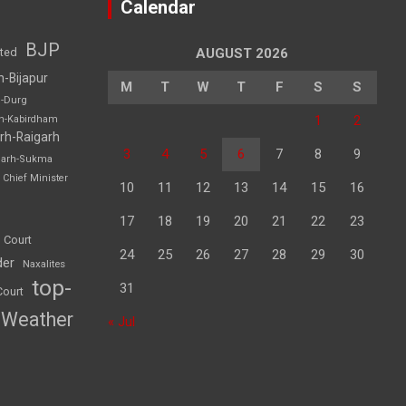
Calendar
BJP
sted
AUGUST 2026
h-Bijapur
M
T
W
T
F
S
S
h-Durg
1
2
rh-Kabirdham
rh-Raigarh
3
4
5
6
7
8
9
garh-Sukma
Chief Minister
10
11
12
13
14
15
16
17
18
19
20
21
22
23
 Court
24
25
26
27
28
29
30
der
Naxalites
top-
31
Court
Weather
« Jul