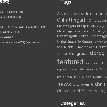
क करें
Tags
NASH MUSHRA
Accident
Amit Shah
arre
arrest
ASH MISHRA
Chhattisgarh
Chhattisgar
Chhattisgarh-Bilaspur
Chhattisgar
AR CITY ROAD AWADHPURI
Chhattisgarh-Jagdalpur
Chhattisga
RAIPUR C.G.
Chhattisgarh-Korba
Chhattisga
2774447
Chhattisgarh-Raipur
annewsservice20@gmail.com
Chhattis
Chief Minister
Chief Minister Dr. Yadav
dprcg
Congress
CM
Sai
featured
High
fire
fraud
Mur
Mohan Yadav
Kejriwal
mohan
rape
Supreme 
rain
petrol
suicide
news
vishnu
Vastu
train
भोपाल
रायपुर
इंदौर
छत्तीसगढ़
मध्य प्रदेश
Categories