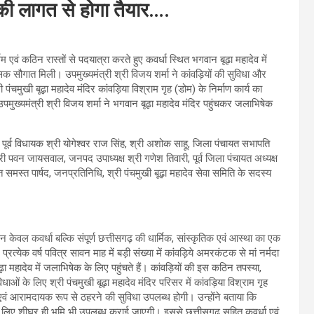
की लागत से होगा तैयार….
एवं कठिन रास्तों से पदयात्रा करते हुए कवर्धा स्थित भगवान बूढ़ा महादेव में
क सौगात मिली। उपमुख्यमंत्री श्री विजय शर्मा ने कांवड़ियों की सुविधा और
मुखी बूढ़ा महादेव मंदिर कांवड़िया विश्राम गृह (डोम) के निर्माण कार्य का
उपमुख्यमंत्री श्री विजय शर्मा ने भगवान बूढ़ा महादेव मंदिर पहुंचकर जलाभिषेक
 पूर्व विधायक श्री योगेश्वर राज सिंह, श्री अशोक साहू, जिला पंचायत सभापति
ष श्री पवन जायसवाल, जनपद उपाध्यक्ष श्री गणेश तिवारी, पूर्व जिला पंचायत अध्यक्ष
हित समस्त पार्षद, जनप्रतिनिधि, श्री पंचमुखी बूढ़ा महादेव सेवा समिति के सदस्य
 न केवल कवर्धा बल्कि संपूर्ण छत्तीसगढ़ की धार्मिक, सांस्कृतिक एवं आस्था का एक
प्रत्येक वर्ष पवित्र सावन माह में बड़ी संख्या में कांवड़िये अमरकंटक से मां नर्मदा
ढ़ा महादेव में जलाभिषेक के लिए पहुंचते हैं। कांवड़ियों की इस कठिन तपस्या,
ाओं के लिए श्री पंचमुखी बूढ़ा महादेव मंदिर परिसर में कांवड़िया विश्राम गृह
ित एवं आरामदायक रूप से ठहरने की सुविधा उपलब्ध होगी। उन्होंने बताया कि
ओं के लिए शीघ्र ही भूमि भी उपलब्ध कराई जाएगी। इससे छत्तीसगढ़ सहित कवर्धा एवं