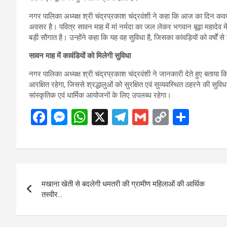
नगर पालिका अध्यक्ष श्री चंद्रप्रकाश चंद्रवंशी ने कहा कि आज का दिन कवर्ध
अवसर है। पवित्र सावन माह में मां नर्मदा का जल लेकर भगवान बूढ़ा महादेव म
बड़ी सौगात है। उन्होंने कहा कि यह वह सुविधा है, जिसका कांवड़ियों को वर्षों स
सावन माह में कावंडियों को मिलेगी सुविधा
नगर पालिका अध्यक्ष श्री चंद्रप्रकाश चंद्रवंशी ने जानकारी देते हुए बताय
आरक्षित रहेगा, जिससे श्रद्धालुओं को सुरक्षित एवं सुव्यवस्थित ठहरने की स
सांस्कृतिक एवं धार्मिक आयोजनों के लिए उपलब्ध रहेगा।
F
M
W
X
T
G
C
S
a
es
h
el
m
o
h
ce
se
at
e
ail
py
ar
b
n
s
gr
Li
e
Post
o
g
A
a
n
मखाना खेती से बदलेगी धमतरी की ग्रामीण महिलाओं की आर्थिक
navigation
o
er
p
m
k
तस्वीर…
k
p