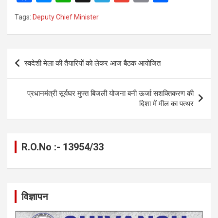
a
es
h
el
m
o
h
Tags:
Deputy Chief Minister
ce
se
at
e
ail
py
ar
b
n
s
gr
Li
e
o
g
A
a
n
Post
स्वदेशी मेला की तैयारियों को लेकर आज बैठक आयोजित
o
er
p
m
k
navigation
k
p
प्रधानमंत्री सूर्यघर मुफ्त बिजली योजना बनी ऊर्जा सशक्तिकरण की
दिशा में मील का पत्थर
R.O.No :- 13954/33
विज्ञापन