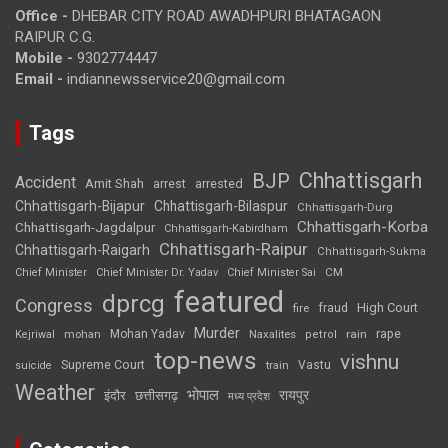
Office -
DHEBAR CITY ROAD AWADHPURI BHATAGAON
RAIPUR C.G.
Mobile -
9302774447
Email -
indiannewsservice20@gmail.com
Tags
Chhattisgarh
BJP
Accident
Amit Shah
arrested
arrest
Chhattisgarh-Bijapur
Chhattisgarh-Bilaspur
Chhattisgarh-Durg
Chhattisgarh-Korba
Chhattisgarh-Jagdalpur
Chhattisgarh-Kabirdham
Chhattisgarh-Raipur
Chhattisgarh-Raigarh
Chhattisgarh-Sukma
CM
Chief Minister
Chief Minister Dr. Yadav
Chief Minister Sai
featured
dprcg
Congress
High Court
fire
fraud
Murder
rape
Mohan Yadav
Naxalites
rain
Kejriwal
mohan
petrol
top-news
vishnu
Supreme Court
Vastu
suicide
train
Weather
भोपाल
रायपुर
इंदौर
छत्तीसगढ़
मध्य प्रदेश