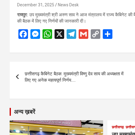
December 31, 2025
News Desk
रायपुर:
उप मुख्यमंत्री श्री अरुण साव ने आज मंत्रालय में राज्य कैबिनेट की बै
की बैठक में लिए गए निर्णयों की जानकारी दी।
F
M
W
X
T
G
C
S
a
es
h
el
m
o
h
ce
se
at
e
ail
py
ar
b
n
s
gr
Li
e
Post
o
g
A
a
n
छत्तीसगढ़ कैबिनेट बैठक: मुख्यमंत्री विष्णु देव साय की अध्यक्षता में
navigation
o
er
p
m
k
लिए गए अनेक महत्वपूर्ण निर्णय…..
k
p
अन्य ख़बरें
छत्तीसगढ़
छत्तीसग
उप मुख्यमंत