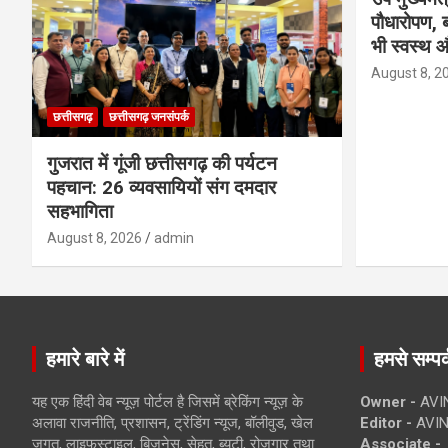
पौधारोपण, ब
भी स्वस्थ औ
August 8, 2
छत्तीसगढ़
छत्तीसगढ़ जनसंपर्क
गुजरात में गूंजी छत्तीसगढ़ की पर्यटन
पहचान: 26 व्यवसायियों संग दमदार
सहभागिता
August 8, 2026
admin
हमारे बारे में
हमसे सम्पर्
यह एक हिंदी वेब न्यूज़ पोर्टल है जिसमें ब्रेकिंग न्यूज़ के
Owner -
AVI
अलावा राजनीति, प्रशासन, ट्रेंडिंग न्यूज, बॉलीवुड, खेल
Editor -
AVIN
जगत, लाइफस्टाइल, बिजनेस, सेहत, ब्यूटी, रोजगार तथा
Associate -