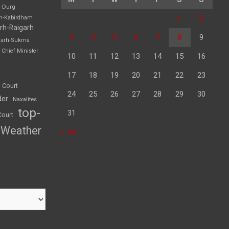
h-Durg
1
2
rh-Kabirdham
rh-Raigarh
3
4
5
6
7
8
9
garh-Sukma
Chief Minister
10
11
12
13
14
15
16
17
18
19
20
21
22
23
 Court
24
25
26
27
28
29
30
der
Naxalites
top-
31
Court
Weather
« Jul