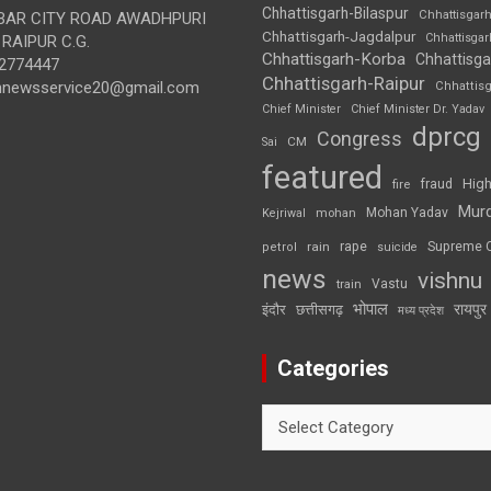
Chhattisgarh-Bilaspur
Chhattisgar
AR CITY ROAD AWADHPURI
Chhattisgarh-Jagdalpur
Chhattisga
RAIPUR C.G.
Chhattisgarh-Korba
Chhattisga
2774447
Chhattisgarh-Raipur
annewsservice20@gmail.com
Chhattis
Chief Minister
Chief Minister Dr. Yadav
dprcg
Congress
CM
Sai
featured
High
fire
fraud
Mur
Mohan Yadav
Kejriwal
mohan
rape
Supreme 
rain
petrol
suicide
news
vishnu
Vastu
train
भोपाल
रायपुर
इंदौर
छत्तीसगढ़
मध्य प्रदेश
Categories
Categories