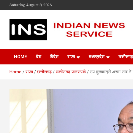
Skip
Saturday, August 8, 2026
to
content
Indian News Service
Indian News Service
HOME
देश
विदेश
राज्य
मध्यप्रदेश
छत्तीसगढ़
Home
राज्य
छत्तीसगढ़
छत्तीसगढ़ जनसंपर्क
उप मुख्यमंत्री अरुण साव ने 