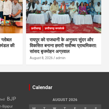
छत्तीसगढ़
छत्तीसगढ़ जनसंपर्क
 ग्लोबल
रायपुर को राजधानी के अनुरूप सुंदर और
िमंडल की
विकसित बनाना हमारी सर्वोच्च प्राथमिकता:
सांसद बृजमोहन अग्रवाल
August 8, 2026
admin
Calendar
BJP
sted
AUGUST 2026
h-Bijapur
M
T
W
T
F
S
S